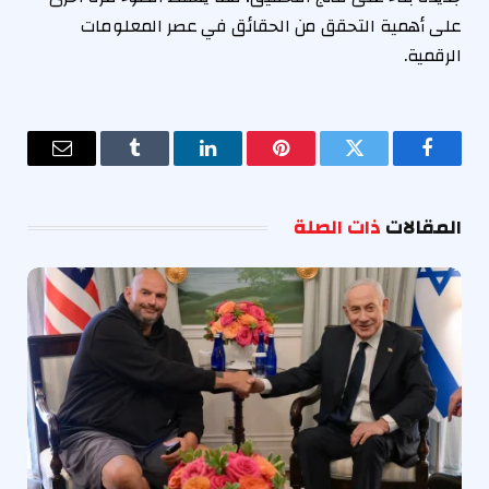
على أهمية التحقق من الحقائق في عصر المعلومات
الرقمية.
فيسبوك
تويتر
بينتيريست
لينكدإن
Tumblr
البريد
الإلكترو
المقالات
ذات الصلة