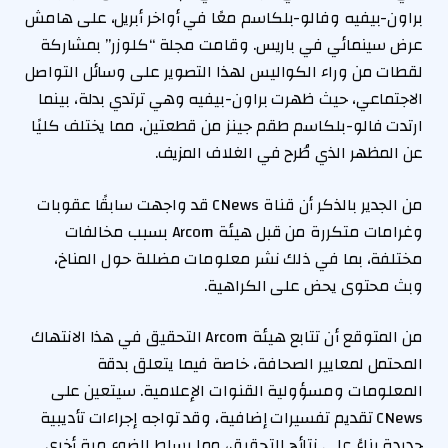
براون-بيفيه وفالو-بلكاسم معًا في أواخر أبريل، على هامش
عرض سينمائي في باريس. وقامت مجلة “كلوزر” بمشاركة
لقطات من وراء الكواليس لهذا التصوير على وسائل التواصل
الاجتماعي، حيث ظهرت براون-بيفيه وهي ترتدي بدلة، بينما
ارتدت فالو-بلكاسم طقم جينز من قطعتين، مما يختلف كليًا
عن المظهر الذي طُرح في الغلاف المزيف.
من الجدير بالذكر أن قناة CNews قد واجهت سابقًا عقوبات
وغرامات متكررة من قبل هيئة Arcom بسبب مخالفات
مختلفة، بما في ذلك نشر معلومات مضللة حول المناخ،
وبث محتوى يحض على الكراهية.
من المتوقع أن تتابع هيئة Arcom التحقيق في هذا الانتهاك
المحتمل لمعايير الصحافة، خاصة فيما يتعلق بدقة
المعلومات ومسؤولية القنوات الإعلامية. سيتعين على
CNews تقديم تفسيرات إضافية، وقد تواجه إجراءات تأديبية
جديدة بناءً على نتائج التحقيق، مما يسلط الضوء مرة أخرى