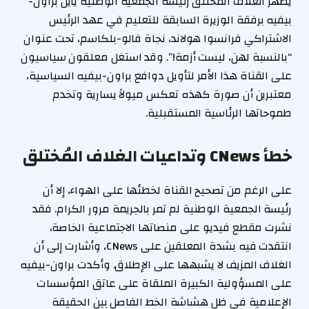
يُظهر الغلاف المُختلق رئيسة الجمعية الوطنية يايل براون-
بيفيه برفقة الوزيرة السابقة للتعليم في عهد الرئيس
الاشتراكي فرانسوا هولاند، نجاة فالو-بلكاسم، تحت عنوان
“بالنسبة لهن، ليست أزمة!”. وقد استغل معلقون سياسيون
على القناة هذا الأمر لتأويل دوافع براون-بيفيه السياسية،
معتبرين أن صورة كهذه تعكس ميولاً يسارية وتخدم
طموحاتها الرئاسية المستقبلية.
خطأ CNews وتداعيات الغلاف المُختلق
على الرغم من تصحيح القناة لخطئها على الهواء، إلا أن
رئيسة الجمعية الوطنية لم تمر بالجريمة مرور الكرام. فقد
نشرت مقطع فيديو على منصاتها الاجتماعية الخاصة،
انتقدت فيه بشدة المعلقين على CNews، وأشارت إلى أن
الغلاف المزيف لا يشبهها على الإطلاق. وأكدت براون-بيفيه
على المسؤولية الكبيرة الملقاة على عاتق المؤسسات
الإعلامية في ظل هشاشة الخط الفاصل بين الحقيقة