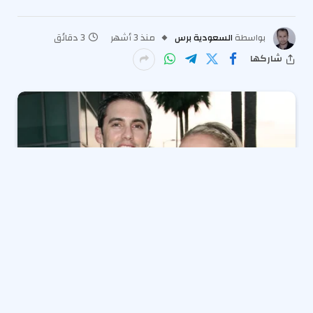
بواسطة
السعودية برس
منذ 3 أشهر
3 دقائق
شاركها
هايدن بانتيير
تتحدث بصراحة عن علاقتها التي استمرت 12
عامًا مع زميلها في مسلسل
Heroes
ميلو فينتيميليا
،
كاشفةً أنها فكرت في الزواج منه قبل انفصالهما. وفي
مقابلة حصرية مع مجلة
Us Weekly
، تحدثت بانتيير، البالغة