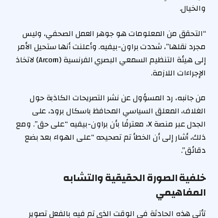
والخيال.
“التحقق من المعلومات هو جوهر العمل الصحفي، وليس
مجرد نقلها”، شددت براون-بيفيه. وأعلنت أنها ستحيل الأمر
إلى هيئة التنظيم السمعي البصري الفرنسية (Arcom) لاتخاذ
الإجراءات اللازمة.
من جانبه، رد المسؤول عن نشر التصريحات الكاذبة حول
الغلاف، المعلق السياسي المحافظ باسكال برود، على
الجدل عبر منصة X، معترفًا بأن براون-بيفيه “على حق”. ومع
ذلك، أشار إلى أن الخطأ تم تصحيحه “على الهواء بعد بضع
دقائق”.
خلفية الصورة الحقيقية والتشابه
المفاهيمي
تأتي هذه الحادثة في الوقت الذي تم فيه بالفعل تصوير