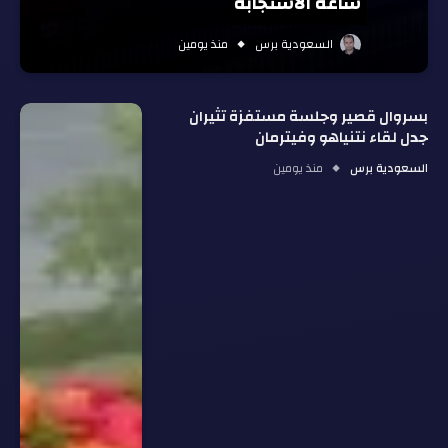
ساعة الاستجابة
السعودية برس
منذ يومين
بسروال قصير وجلسة مستفزة تثيران
جدل لقاء نتنياهو وفيترمان
السعودية برس
منذ يومين