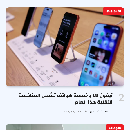
تكنولوجيا
آيفون 18 وخمسة هواتف تشعل المنافسة
التقنية هذا العام
السعودية برس
منذ يوم واحد
منوعات