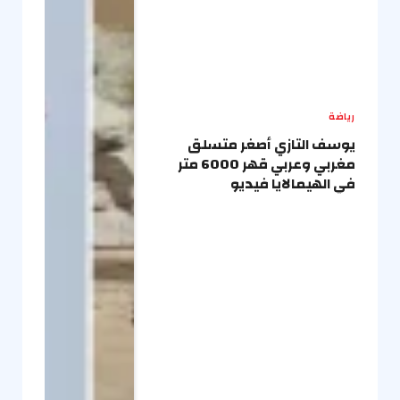
رياضة
يوسف التازي أصغر متسلق
مغربي وعربي قهر 6000 متر
في الهيمالايا فيديو