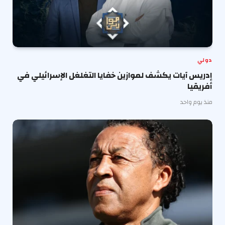
دولي
إدريس آيات يكشف لموازين خفايا التغلغل الإسرائيلي في
أفريقيا
منذ يوم واحد