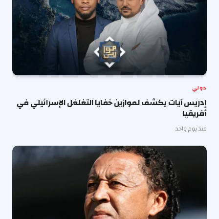
دولي
إدريس آيات يكشف لموازين خفايا التغلغل الإسرائيلي في
أفريقيا
منذ يوم واحد