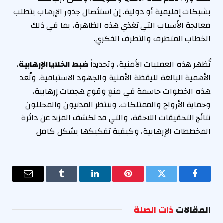
بشبكات إقليمية أو دولية. إن استئصال جذور الإرهاب يتطلب
معالجة الأسباب التي تغذي هذه الظاهرة، بما في ذلك
الخطاب المتطرف والتطرف الفكري.
تُظهر هذه العمليات الأمنية، وتحديداً
ضبط الخلايا الإرهابية
،
الأهمية البالغة لليقظة الأمنية والجهود الاستباقية. وتُعد
هذه الخطوات حاسمة في منع وقوع هجمات إرهابية،
وحماية الأرواح والممتلكات. وينتظر المدنيون والمحللون
نتائج التحقيقات اللاحقة، والتي قد تكشف المزيد عن دائرة
المخططات الإرهابية، وكيفية تفكيكها بشكل كامل.
فيسبوك
تويتر
بينتيريست
لينكدإن
Tumblr
البريد
الإلكترو
المقالات
ذات الصلة