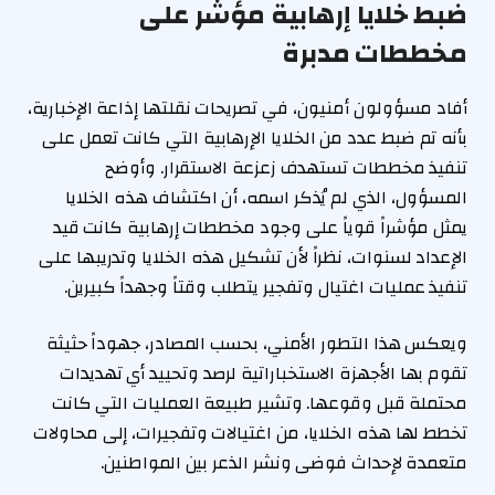
ضبط خلايا إرهابية مؤشر على
مخططات مدبرة
أفاد مسؤولون أمنيون، في تصريحات نقلتها إذاعة الإخبارية،
بأنه تم ضبط عدد من الخلايا الإرهابية التي كانت تعمل على
تنفيذ مخططات تستهدف زعزعة الاستقرار. وأوضح
المسؤول، الذي لم يُذكر اسمه، أن اكتشاف هذه الخلايا
يمثل مؤشراً قوياً على وجود مخططات إرهابية كانت قيد
الإعداد لسنوات، نظراً لأن تشكيل هذه الخلايا وتدريبها على
تنفيذ عمليات اغتيال وتفجير يتطلب وقتاً وجهداً كبيرين.
ويعكس هذا التطور الأمني، بحسب المصادر، جهوداً حثيثة
تقوم بها الأجهزة الاستخباراتية لرصد وتحييد أي تهديدات
محتملة قبل وقوعها. وتشير طبيعة العمليات التي كانت
تخطط لها هذه الخلايا، من اغتيالات وتفجيرات، إلى محاولات
متعمدة لإحداث فوضى ونشر الذعر بين المواطنين.