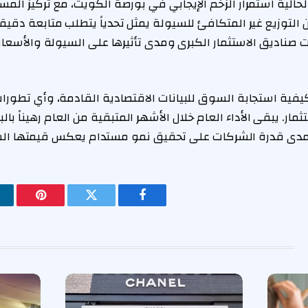
الحالية استمرار الزخم الإيجابي في بورصة الكويت، مع تركيز ال
التوزيع غير المتكافئ للسيولة يمثل تحدياً يتطلب متابعة دقي
صناديق الاستثمار الكبرى ومدى تأثيرها على السيولة والأسعار 
 كيفية استجابة السوق للبيانات الاقتصادية القادمة، وأي تطورا
مار. يبقى الأداء العام خلال الأشهر المتبقية من العام رهيناً بالب
 ومدى قدرة الشركات على تحقيق نمو مستدام يعكس قيمتها ال
فيسبوك
تويتر
بينتيريس