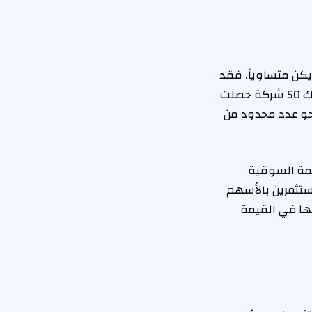
 يكن متساوياً. فقد
حصلت نصف الشركات المدرجة على نسبة 5.1% فقط من إجمالي السيولة، بما في ذلك 50 شركة حصلت
 نحو عدد محدود من
اً والسائلة، والتي تمثل 2.4% من القيمة السوقية
 المستثمرين بالأسهم
تها في القيمة