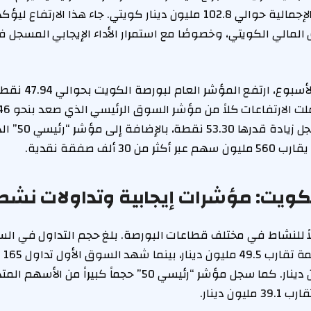
نشطة بلغت قيمتها الإجمالية حوالي 102.8 مليون دينار كويتي. جاء هذا الارت
مالي الكويتي، وخصوصًا مع استمرار الأداء الإيجابي المسجل ف
ففي بداية تعاملات الأ
السوق الأول الذي س
لكويت: مؤشرات إيجابية وتداولات نش
اً للنشاط في مختلف قطاعات البورصة. بلغ حجم التداول في ال
394 
ن دينار.