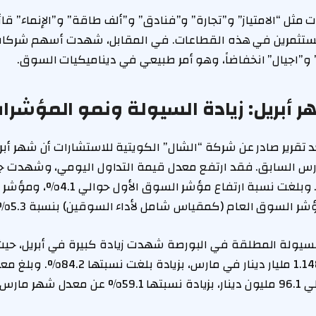
 “الامتياز” و”تجارة” و”فنادق” و”ألف طاقة” و”الإنماء” قائمة 
مستثمرين في هذه القطاعات. في المقابل، شهدت أسهم شركات “
 و”اجيال” انخفاضاً، وهو أمر طبيعي في ديناميكيات السوق.
هر أبريل: زيادة السيولة ونمو المؤشرا
قرير صادر عن شركة “الشال” الكويتية للاستشارات أن شهر أبري
ارس السابق. فقد ارتفع معدل قيمة التداول اليومي، وشهدت 
السوق نمواً ملحوظاً. وبلغت نسبة ارتفاع
مليار دينار، مقارنة بـ 1.148 مليار دينار ف
اليومي في أبريل حوالي 96.1 مليون دينار، بزيادة نسبتها 1