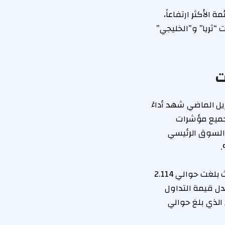
الأكثر ارتفاعاً،
ثريا” و”الخليجي”
ت
ل الماضي شهد أداءً
جميع مؤشرات
 مؤشر السوق الأول حوالي 4.1%، ومؤشر السوق الرئيسي
وأشار التقرير إلى أن السيولة المطلقة في البورصة شهدت زيادة كبيرة في أبريل، حيث بلغت حوالي 2.114
ي مارس، بزيادة بلغت نسبتها 84.2%. وبلغ معدل قيمة التداول
59.% عن معدل شهر مارس الذي بلغ حوالي