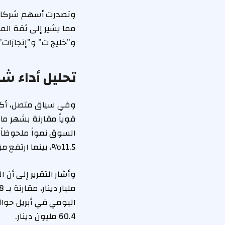
وتصدرت أسهم شركات مثل
مما يشير إلى ثقة ال
و”خليج ت” و”إنجازات”
تحليل أداء ش
وفي سياق متصل، أكد ت
قوياً مقارنة بشهر م
11.5%، بينما ارتفع مؤشر السوق العام (كمقياس شامل لأداء السوقين) بنسبة 5.3%.
60.4 مليون دينار.