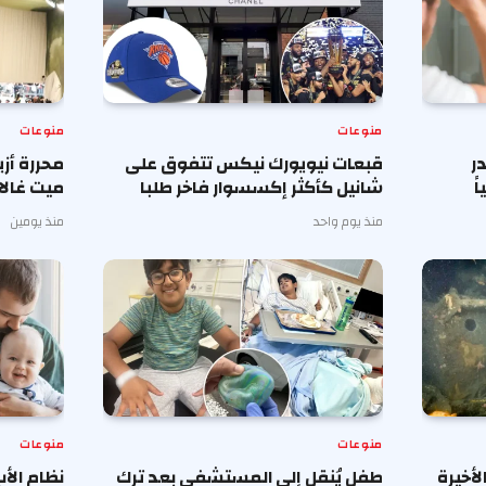
منوعات
منوعات
ر
قبعات نيويورك نيكس تتفوق على
محررة أز
ً
شانيل كأكثر إكسسوار فاخر طلبا
ميت غالا 
منذ يوم واحد
منذ يومين
منوعات
منوعات
أخيرة
طفل يُنقل إلى المستشفى بعد ترك
نظام الأ