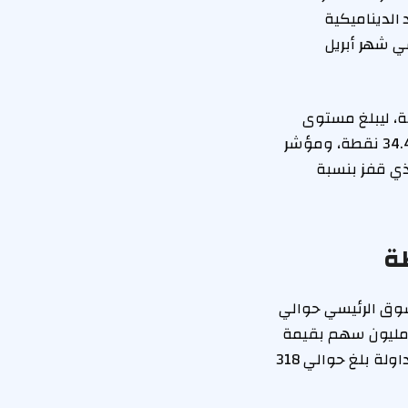
فاع ليؤكد الديناميكية
ي شهر أبريل
سبوع، ارتفع المؤشر العام لبورصة الكويت بحوالي 47.94 نقطة، ليبلغ مستوى
8908.30 نقطة. وشملت الارتفاعات كلاً من مؤشر السوق الرئيسي الذي صعد بنحو 34.46 نقطة، ومؤشر
جل زيادة قدرها 53.30 نقطة، بالإضافة إلى مؤشر “رئيسي 50” الذي قفز بنسبة
طة
سوق الرئيسي حوالي
مليون سهم بقيمة تقارب 49.5 مليون دينار، بينما شهد السوق الأول تداول 165 مليون سهم بقيمة
وصلت إلى 53.3 مليون دينار. كما سجل مؤشر “رئيسي 50” حجماً كبيراً من الأسهم المتداولة بلغ حوالي 318