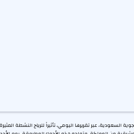
وية السعودية، عبر تقريرها اليومي، تأثيراً للرياح النشطة المثيرة 
رقية من المملكة. وتواجه هذه الأجواء المطروقة، يوم الأحد، 