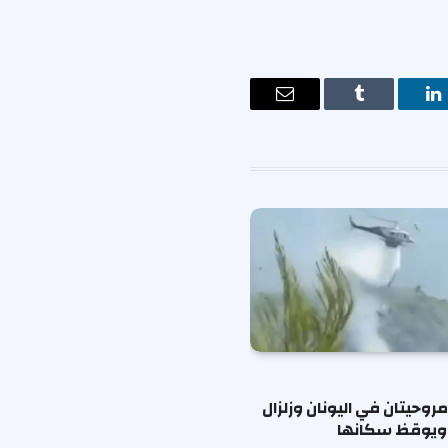
ت
لينكدإن
Tumblr
البريد
الإلكتروني
وحيتان في اليونان وزلزال
 ويوقظ سكانها