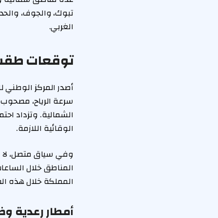
تبوك، والجوف، والحد
الغربي.
توقعات طقس ا
أصدر المركز الوطني 
سرعة الرياح، مصحوب ب
الشمالية. وتزداد احتما
الوقائية اللازمة.
وفي سياق متصل، لا ي
المناطق خلال الساعات
المملكة خلال هذه الف
أمطار رعدية وض