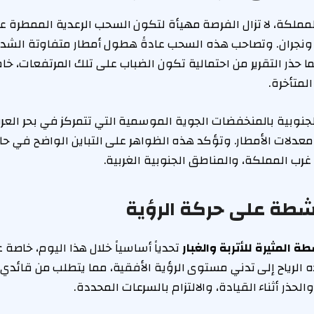
المملكة، لا تزال الفرصة مهيأة لتكون السحب الرعدية الممطرة ع
 ونجران. وتصاحب هذه السحب عادةً هطول أمطار متفاوتة الشدة
حذر التقرير من احتمالية تكون الضباب على تلك المرتفعات، خاص
لمتأخرة.
لجنوبية بالمنخفضات الجوية الموسمية التي تتمركز في بحر العر
عدلات الأمطار. وتؤكد هذه الظواهر على التباين الواضح في ح
 المملكة، والمناطق الجنوبية الغربية.
النشطة على حركة الرؤية
طة المثيرة للأتربة والغبار
تحدياً أساسياً خلال هذا اليوم، خاصة
الرياح إلى تدني مستوى الرؤية الأفقية، مما يتطلب من قائدي
حذر أثناء القيادة، والالتزام بالسرعات المحددة.