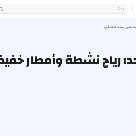
|
فة على عدة مناطق
د: رياح نشطة وأمطار خفيف