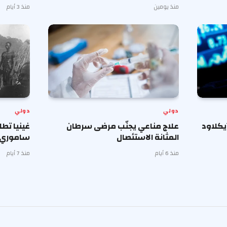
منذ يومين
منذ 3 أيام
دولي
دولي
 آيكلاود
علاج مناعي يجنّب مرضى سرطان
غينيا تط
المثانة الاستئصال
ساموري ت
منذ 6 أيام
منذ 7 أيام