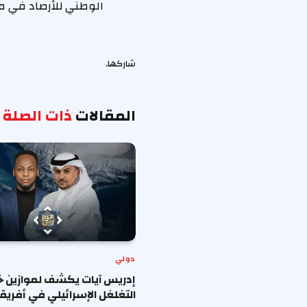
الوطني للأرصاد في مر
شاركها.
المقالات
ذات الصلة
دولي
إدريس آيات يكشف لموازين خف
التغلغل الإسرائيلي في أفريقي