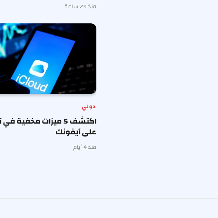
منذ 24 ساعة
دولي
اكتشف 5 ميزات مخفية في
على آيفونك
منذ 4 أيام