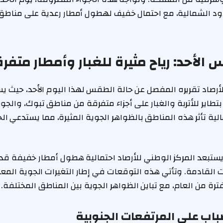
ود الشمالية، مع احتمال خفيف لهطول أمطار رعدية على مناطق
لأحد: رياح مثيرة للغبار وأمطار متفر
للأرصاد تقريره المفصل عن حالة الطقس لهذا اليوم الأحد، حي
تطاير للأتربة والغبار على أجزاء متفرقة من مناطق تبوك، والجو
لية تأثر هذه المناطق بالظواهر الجوية المثيرة، مما يستدعي الحذر
ستبعد المركز الوطني للأرصاد احتمالية هطول أمطار خفيفة ق
 القادمة. وتأتي هذه التوقعات في إطار التغيرات الجوية المع
ترة من العام، مع تباين الظواهر الجوية بين المناطق المختلفة.
باب على المرتفعات الجنوبية