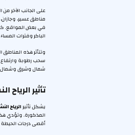
على الجانب الآخر من 
مناطق عسير، وجازان،
في بعض المواقع. كما 
الباكر وفترات المساء ا
وتتأثر هذه المناطق ا
سحب رطوبة وارتفاع م
شمال وشرق وشمال غرب
تأثير الرياح 
يشكل تأثير
الرياح النش
المذكورة. وتؤدي هذه 
أقصى درجات الحيطة وال