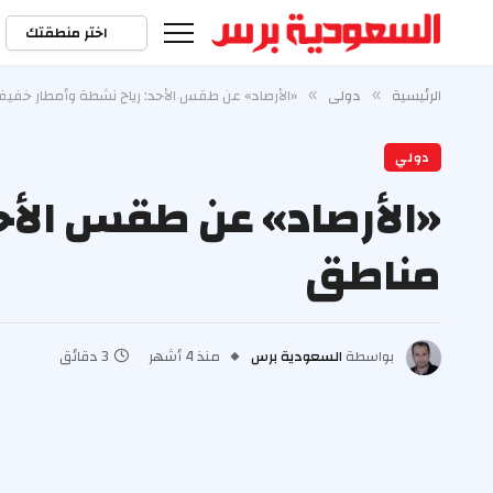
اختر منطقتك
الرئيسية
دولي
«الأرصاد» عن طقس الأحد: رياح نشطة وأمطار خفي
»
»
دولي
«الأرصاد» عن طقس الأح
مناطق
بواسطة
السعودية برس
منذ 4 أشهر
3 دقائق