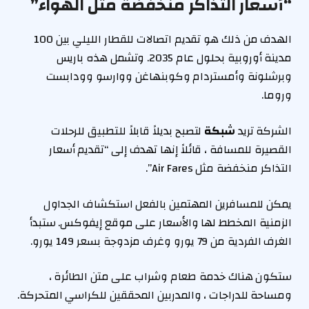
“أسعار التذاكر منخفضة مثل الهواء”
الهدف من ذلك هو تقديم اتصالات للقطار الليلي بين 100
مدينة أوروبية بحلول عام 2035. وتشمل هذه باريس
وبرشلونة وأمستردام وكوبنهاغن ووارسو وودابست
وروما.
الشركة تريد
شبكة
لتصبح بديلاً قابلاً للتطبيق للرحلات
القصيرة للمسافة ، قائلاً إنها تهدف إلى “تقديم أسعار
التذاكر منخفضة مثل Air Fares”.
يمكن للمسافرين المهتمين بالفعل استكشاف الجداول
الزمنية المخطط لها والأسعار على موقع إيفوكس. ستبدأ
الغرف الفردية من 79 يورو وغرف مزدوجة بسعر 149 يورو.
ستكون هناك خدمة طعام وشراب على متن الطائرة ،
ومساحة للدراجات ، والمدربين المحققين للكراسي المتحركة.