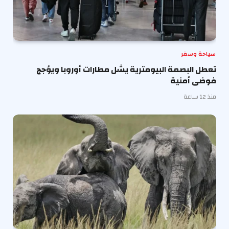
سياحة وسفر
تعطل البصمة البيومترية يشل مطارات أوروبا ويؤجج
فوضى أمنية
منذ 12 ساعة