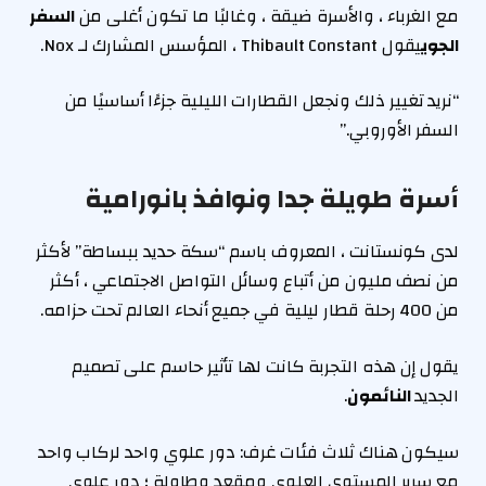
مع الغرباء ، والأسرة ضيقة ، وغالبًا ما تكون أغلى من
السفر
الجوي
يقول Thibault Constant ، المؤسس المشارك لـ Nox.
“نريد تغيير ذلك ونجعل القطارات الليلية جزءًا أساسيًا من
السفر الأوروبي.”
أسرة طويلة جدا ونوافذ بانورامية
لدى كونستانت ، المعروف باسم “سكة حديد ببساطة” لأكثر
من نصف مليون من أتباع وسائل التواصل الاجتماعي ، أكثر
من 400 رحلة قطار ليلية في جميع أنحاء العالم تحت حزامه.
يقول إن هذه التجربة كانت لها تأثير حاسم على تصميم
الجديد
النائمون
.
سيكون هناك ثلاث فئات غرف: دور علوي واحد لركاب واحد
مع سرير المستوى العلوي ومقعد وطاولة ؛ دور علوي