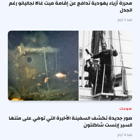
محررة أزياء يهودية تدافع عن إقامة ميت غالا لجاليانو رغم
الجدل
منذ 3 أيام
منوعات
صور جديدة تكشف السفينة الأخيرة التي توفي على متنها
السير إرنست شاكلتون
منذ 4 أيام