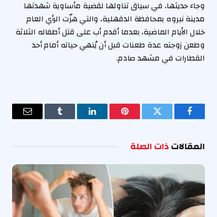
وجاء حديثها، في سياق تناولها لقضية مأساوية شهدتها
مدينة نبروه بمحافظة الدقهلية، والتي هزّت الرأي العام
خلال الأيام الماضية، بعدما أقدم أب على قتل أطفاله الثلاثة
وطعن زوجته عدة طعنات قبل أن يُنهي حياته أمام أحد
القطارات في مشهد صادم.
فيسبوك
تويتر
بينتيريست
لينكدإن
Tumblr
البريد
الإلكترو
المقالات
ذات الصلة