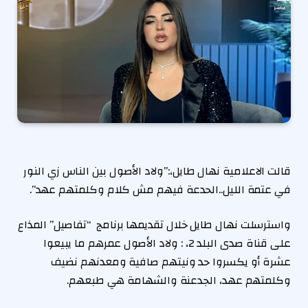
قالت الاعلامية نهال طايل،:”ولاد الأصول بين الناس زي النور
في عتمة الليل..الحدعة فيهم مش كلام وكلمتهم عهد”.
واسترسلت نهال طايل خلال تقديمها برنامج “تفاصيل” المذاع
على قناة صدى البلد 2، : ولاد الأصول عمرهم ما يبيعوا
عشرة أو يكسروا حد ونيتهم صافية ومعدنهم نضيف
وكلمتهم عهد، الجدعنة والشهامة هي طبعهم.