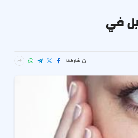
يل في
شاركها