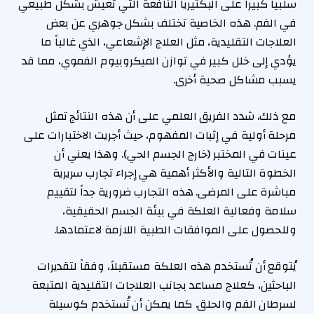
سلبياً كبيراً على البكتيريا النافعة التي تعيش بشكل طبيعي
في الفم. هذه الخاصية تختلف بشكل جوهري عن بعض
العلاجات التقليدية، مثل العلاج الإشعاعي، الذي غالباً ما
يؤدي إلى خلل كبير في توازن الميكروبيوم الفموي، مما قد
يسبب مشاكل صحية أخرى.
مع ذلك، شدد الفريق العلمي على أن هذه النتائج تمثل
مرحلة أولية في إثبات المفهوم، حيث أجريت الاختبارات على
عينات في المختبر (خارج الجسم الحي). وهذا يعني أن
الخطوة التالية والأكثر أهمية هي إجراء تجارب سريرية
مباشرة على المرضى. هذه التجارب ضرورية جداً لتقييم
سلامة وفعالية العلكة في بيئة الجسم الحقيقية،
وللحصول على الموافقات الطبية اللازمة لاعتمادها.
يُتوقع أن تُستخدم هذه العلكة مستقبلاً، وفقاً لتقديرات
الباحثين، كعلاج مساعد بجانب العلاجات التقليدية المتبعة
لسرطان الفم والحلق. كما يمكن أن تُستخدم كوسيلة