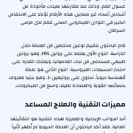
غسول الفم، وذلك عند مقارنتها بعينات مأخوذة من
أشخاص أصحاء غير مصابين. هذه الأرقام تؤكد على الانخفاض
الكبير في التوازن الميكروبي الصحي للفم لدى مرضى
السرطان.
قام الباحثون بتقييم نوعين مختلفين من العلكة خلال
الدراسة. النوع الأول يعتمد على بروتين FRIL، وهو بروتين
طبيعي مستخلص من نبات الفاصوليا، ويمتلك القدرة على
احتجاز الجسيمات الفيروسية. النوع الثاني هو علكة
مُهندسة حيوياً، تحتوي على بروتيغرين-1، وهو ببتيد معروف
بخصائصه القوية والمضادة لطيف واسع من الميكروبات.
مميزات التقنية والعلاج المساعد
أحد الجوانب الإيجابية والمميزة لهذه التقنية هو انتقائيتها
العالية. فقد أكد الباحثون أن العلكة الحيوية لم تُظهر تأثيراً