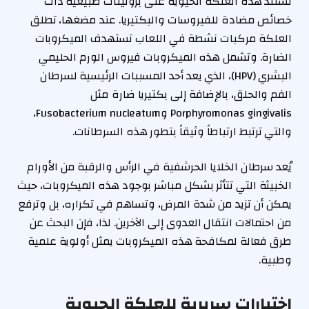
تستند هذه العلكة الحيوية على بروتينات طبيعية ذات
خصائص مضادة للفيروسات والبكتيريا. عند مضغها، تطلق
العلكة مركبات نشطة في اللعاب تستهدف الميكروبات
الضارة. وتشمل هذه الميكروبات فيروس الورم الحليمي
البشري (HPV)، الذي يعد أحد المسببات الرئيسية لسرطان
الفم والحلق، بالإضافة إلى بكتيريا ضارة مثل
Porphyromonas gingivalis وFusobacterium nucleatum،
والتي ترتبط ارتباطاً وثيقاً بتطور هذه السرطانات.
يُعد سرطان الخلايا الحرشفية في الرأس والرقبة من الأورام
الخبيثة التي تتأثر بشكل مباشر بوجود هذه الميكروبات، حيث
يمكن أن تزيد من شدة المرض، وتساهم في تكراره، بل وترفع
من احتمالات انتقال العدوى إلى الآخرين. لذا، فإن البحث عن
طرق فعالة لمكافحة هذه الميكروبات يمثل أولوية علمية
وطبية.
اختبارات سريرية للعلكة الحيوية