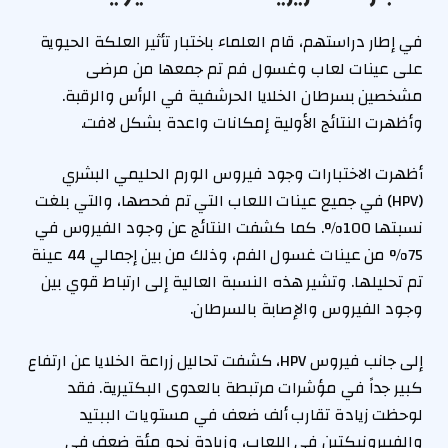
في إطار دراستهم، قام العلماء باختبار تأثير العلكة الحيوية
على عينات لعاب وغسول فم تم جمعها من مرضى
مشخصين بسرطان الخلايا الحرشفية في الرأس والرقبة.
وأظهرت النتائج الأولية إمكانات واعدة بشكل لافت.
أظهرت الاختبارات وجود فيروس الورم الحليمي البشري
(HPV) في جميع عينات اللعاب التي تم فحصها، والتي بلغت
نسبتها 100%. كما كشفت النتائج عن وجود الفيروس في
75% من عينات غسول الفم، وذلك من بين إجمالي 44 عينة
تم تحليلها. وتشير هذه النسبة العالية إلى ارتباط قوي بين
وجود الفيروس والإصابة بالسرطان.
إلى جانب فيروس HPV، كشفت تحاليل زراعة الخلايا عن ارتفاع
كبير جداً في مؤشرات مرتبطة بالعدوى البكتيرية. فقد
لوحظت زيادة تقارب ألف ضعف في مستويات الببتيد
والفيبرونيكتين في اللعاب، وزيادة نحو مئة ضعف في