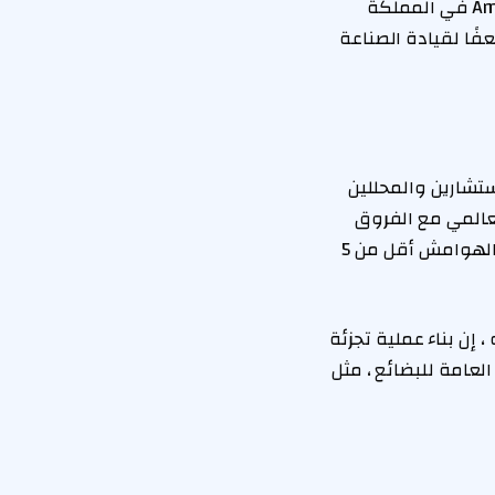
ولكن بعد أكثر من 15 عامًا من بيع محلات البقالة ، يقدر المحللون أن حصة سوق Amazon في المملكة
تزال أقل من 1 ٪ ، على الرغم من أن القيمة السوقية لأوراقها تتجاوز 60 ضعفًا لقيادة الصناعة
ستشارين والمحللين
لعالمي مع الفروق
الدقيقة في تجارة الأغذية في المملكة المتحدة ، حيث يقاتل 14 أسماء أسرة من أجل الهوامش أقل من 5
 إن بناء عملية تجزئة
لعامة للبضائع ، مثل