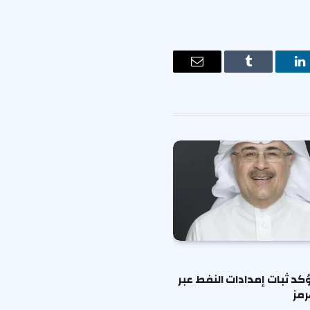
ت
لينكدإن
Tumblr
البريد
الإلكتروني
كد ثبات إمدادات النفط عبر
مز