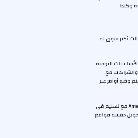
 ثالث أكبر سوق له
الأساسيات اليومية
الطازجة من خلال موقعها الرئيسي Amazon.co.uk ، وموقع Amazon Fresh ، والشراكات مع
، و Co-Op ، و Iceland ، و Rapid Delivery Gopuff ، حيث يتم وضع أوامر عبر
تخطط Amazon في العام المقبل لتقديم محلات البقالة القابلة للتلف على Amazon.co.uk مع تسليم في
بتحويل خمسة مواقع