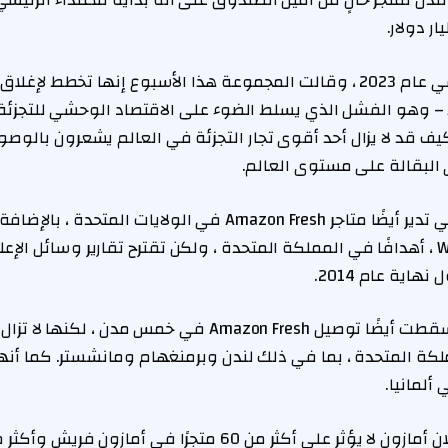
ندن لمتجر خالٍ من أمين الصندوق على أنه بداية للاعتداء الرئي
المتبقية من Amazon – وهو الفشل الذي يسلط الضوء على الاقتصاد الوحشي للتج
يف قد لا يزال أحد أقوى تجار التجزئة في العالم يشعرون بالوص
لبقالة على مستوى العالم.
لم تؤكد Amazon ، التي تدير أيضًا متاجر Amazon Fresh في الولاي
كة المتحدة ، بما في ذلك لندن وبرمنغهام ومانشستر. كما أن
ألمانيا.
وقالت الشركة إن إعلان أمازون لا يؤثر على أكثر من 60 متجرًا ف