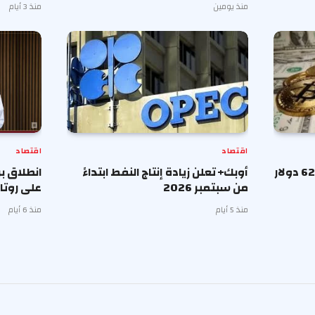
منذ يومين
منذ 3 أيام
اقتصاد
اقتصاد
هبوط بيتكوين 1% إلى 62,829 دولار
أوبك+ تعلن زيادة إنتاج النفط ابتداءً
انطلاق بر
من سبتمبر 2026
على روتا
منذ 5 أيام
منذ 6 أيام