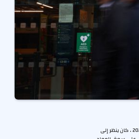
لندن (رويترز) -عندما افتتحت أمازون أول متجر للبقالة خارج الولايات المتحدة في عام 2021 ، كان ينظر إلى