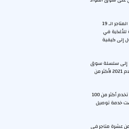
سي على سوق المواد
تم إغلاق هذا المتجر في عام 2023 ، وقالت المجموعة هذا الأسبوع إنها تخطط لإغلاق المتاجر الـ 19
زئة للأغذية في
ول إلى كيفية
ات المتحدة ، بالإضافة إلى سلسلة سوق
Whole Foods Upmarket ، أهدافًا في المملكة المتحدة ، ولكن تقترح تقارير وسائل الإعلام 2021 لأكثر من
في العام الماضي ، أسقطت أيضًا توصيل Amazon Fresh في خمس مدن ، لكنها لا تزال تخدم أكثر من 100
هت خدمة توصيل
ي أمازون فريش وأكثر من عشرة متاجر في