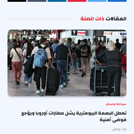
فيسبوك
تويتر
بينتيريست
لينكدإن
Tumblr
البريد
الإلكترو
المقالات
ذات الصلة
سياحة وسفر
تعطل البصمة البيومترية يشل مطارات أوروبا ويؤجج
فوضى أمنية
منذ يومين