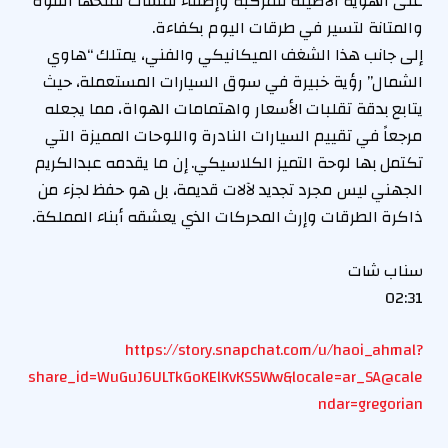
على الهوية الأصيلة للمركبة وإضفاء لمسات تمنحها القوة
والمتانة لتسير في طرقات اليوم بكفاءة.
إلى جانب هذا الشغف الميكانيكي والفني، يمتلك “هاوي
الشمال” رؤية خبيرة في سوق السيارات المستعملة، حيث
يتابع بدقة تقلبات الأسعار واهتمامات الهواة، مما يجعله
مرجعاً في تقييم السيارات النادرة واللوحات المميزة التي
تكتمل بها لوحة التميز الكلاسيكي. إن ما يقدمه عبدالكريم
الجهني ليس مجرد تجديد لآلات قديمة، بل هو حفظ لجزء من
ذاكرة الطرقات وإرث المحركات الذي يعشقه أبناء المملكة.
سناب شات
02:31
https://story.snapchat.com/u/haoi_ahmal?
share_id=WuGuJ6ULTkGoKElKvKSSWw&locale=ar_SA@cale
ndar=gregorian