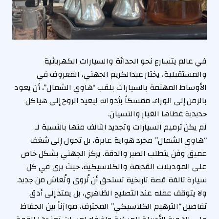
في عالم يتسارع نحو الحداثة والسيارات الكهربائية
والمستقبلية، يختار عبدالكريم الجهني، المعروف في
الأوساط المهتمة بالسيارات بلقب “هاوي الشمال”، أن يعود
بالزمن إلى الوراء، ممسكاً بأدواته ليعيد الروح إلى هياكل
حديدية غطاها الغبار والنسيان.
لم يكن ترميم السيارات وتجديد التالف منها بالنسبة لـ
“هاوي الشمال” مجرد هواية عابرة، بل تحول إلى شغف
عميق وفن يتطلب الصبر والدقة. يركز الجهني بشكل خاص
على الموديلات القديمة والكلاسيكية، حيث يرى في كل
سيارة تالفة قصة تاريخية تستحق أن تُروى وتُعاش من جديد.
ولا يتوقف عمله عند التصليح الظاهري، بل يمتد إلى أدق
تفاصيل “الترهيم الكلاسيكي” المحترف، موازناً بين الحفاظ