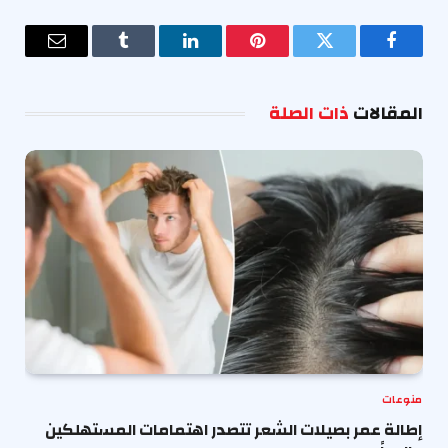
فيسبوك
تويتر
بينتيريست
لينكدإن
Tumblr
البريد
الإلكترو
المقالات
ذات الصلة
منوعات
إطالة عمر بصيلات الشعر تتصدر اهتمامات المستهلكين