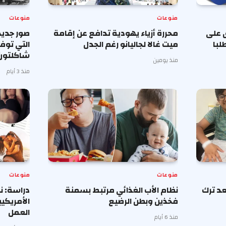
منوعات
منوعات
 على
محررة أزياء يهودية تدافع عن إقامة
صور جديد
لبا
ميت غالا لجاليانو رغم الجدل
التي توف
شاكلتون
منذ يومين
منذ 3 أيام
منوعات
منوعات
د ترك
نظام الأب الغذائي مرتبط بسمنة
دراسة: ن
فخذين وبطن الرضيع
الأمريكي
العمل
منذ 6 أيام