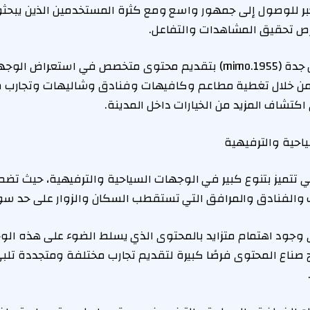
ر للوصول إلى جمهور واسع ومع كثرة المستخدمين الذين يبحثو
ص تحقيق المشاهدات والتفاعل.
ويهتم حساب تفاصيل جدة (mimo.1955) بتقديم محتوى متخصص في استعر
من خلال تغطية مطاعم وكافيهات وفنادق وشاليهات وتجارب 
 اكتشاف المزيد من الخيارات داخل المدينة.
ياحية والترفيهية
 تتميز بتنوع كبير في الوجهات السياحية والترفيهية، حيث تضم عد
والفنادق والمرافق التي تستقطب السكان والزوار على حد سوا
ى وجود اهتمام متزايد بالمحتوى الذي يسلط الضوء على هذه ال
 صناع المحتوى فرصًا كبيرة لتقديم تجارب مختلفة ومتجددة تلب