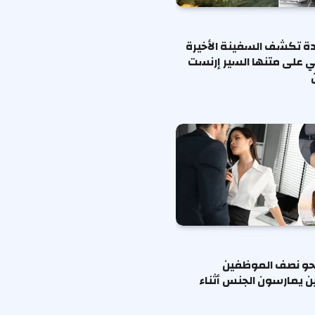
ة تكشف السفينة الأخيرة
ي على متنها السير إرنست
حو نصف الموظفين
ين يمارسون الجنس أثناء