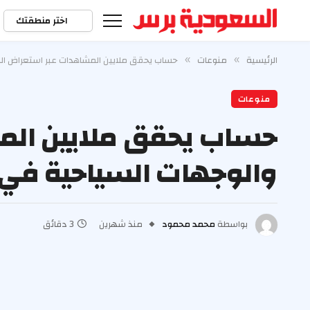
اختر منطقتك
الرئيسية
منوعات
حساب يحقق ملايين المشاهدات عبر استعراض الت
»
»
منوعات
حساب يحقق ملايين المش
والوجهات السياحية في
بواسطة
محمد محمود
منذ شهرين
3 دقائق