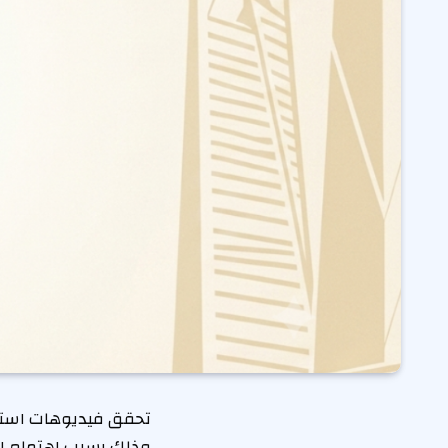
تحقق فيديوهات استع
وذلك بسبب اهتمام الج