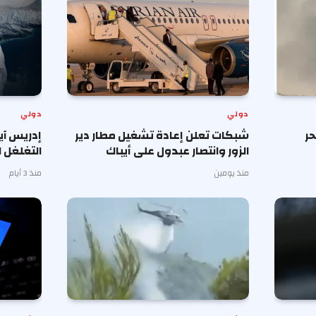
دولي
دولي
حر
شبكات تعلن إعادة تشغيل مطار دير
إدريس آي
الزور وانتصار عبدول على أيباك
التغلغل ا
منذ يومين
منذ 3 أيام