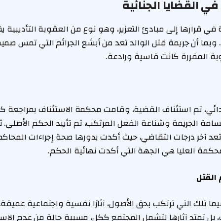
في القضايا الجنائية
ي قرارها إلى مبادئ التعزير، وهو نوع من العقوبة التأديبية يق
ع. وبما أن جريمة قتل الوالد تعد من أبشع الجرائم التي تمس صمي
بة المقررة كانت قاسية ورادعة.
دائي، تم استئناف القضية، وقامت محكمة الاستئناف بمراجعة ك
سامة الجريمة وشناعة الفعل المرتكب، تم تأييد الحكم الأصلي. ث
 تعد آخر درجات التقاضي، حيث أكدت بدورها صحة إجراءات المحاك
لمحكمة العليا هي الجهة التي أكدت نهائية الحكم.
 القتل
سيما تلك التي ترتكب بحق الأصول، آثارًا نفسية واجتماعية عميقة.
ل تمتد آثارها لتشمل المجتمع ككل، مسببة حالة من عدم الاستقر