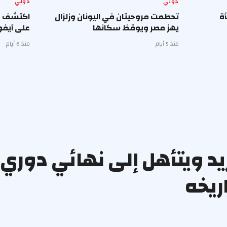
دولي
دولي
ة
تحطمت مروحيتان في اليونان وزلزال
يهز مصر ويوقظ سكانها
على آيفو
منذ 5 أيام
منذ 6 أيام
يد ويتأهل إلى نهائي دوري 
اريخه