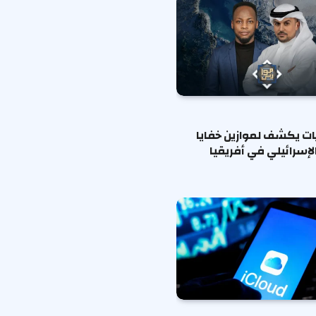
ات يكشف لموازين خفايا
لإسرائيلي في أفريقيا