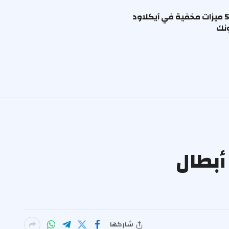
اكتشف 5 ميزات مخفية في آيكلاود
نك
أبطال
شاركها