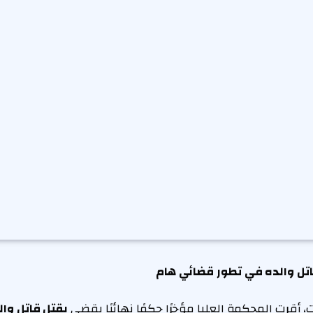
قاتل والده في تطور قضائي هام
أقرت المحكمة العليا مؤخرًا حكمًا نهائيًا يقضي
بقتل قاتل والد