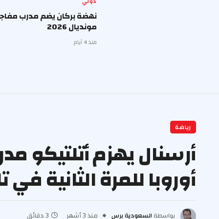
دولي
نهضة بركان يضم مدرب مفاجأ
مونديال 2026
منذ 4 أيام
رياضة
أرسنال يهزم أتلتيكو مدر
أوروبا للمرة الثانية في ت
بواسطة
السعودية برس
منذ 3 أشهر
3 دقائق