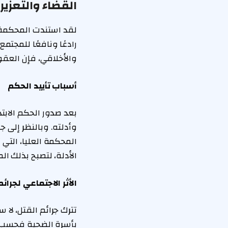
القضاء والتعزير 
لقد استندت المحكمة ف
رادعًا ونافعًا للمجتم
والأخلاقي، فإن العقو
أسباب تأييد الحكم
بعد صدور الحكم الابت
وأدلته. وبالنظر إلى ج
المحكمة العليا، التي
الأدلة، لتصبح بذلك ا
الأثر الاجتماعي لجرائم
تترك جرائم القتل، لا 
بأسرة الضحية فحسب، ب