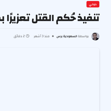
دولي
تنفيذ حُكم القتل تعزيرً
بواسطة
السعودية برس
منذ 3 أشهر
2 دقائق