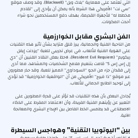
التي تعتمد على معمارية “بلاك ويل” (Blackwell). وقد وصف موقع
“سي نت” الأمريكي هذا الشرط بأنه يمكن أن يؤدي إلى “تقادم
مخطط له” للأجهزة القديمة، بهدف دفع المستخدمين نحو شراء
أحدث المكونات.
الفن البشري مقابل الخوارزمية
من الناحية الفنية والجمالية، يبرز قلق متزايد بشأن تأثير هذه التقنيات
على الهوية الفنية للألعاب. في عرض تجريبي للعبة “ريزدنت إيفل
ريكويم” (Resident Evil Requiem)، لاحظ بعض النقاد الفنيين أن “دي
إل إس إس 5” قامت بتنعيم ملامح الشخصيات والمشاهد، مما أدى
إلى فقدان جزء من الجو “السوداوي” المميز للعبة. وقد حذر مطورون
عبر موقع “ذا فيرج” الأمريكي من أن “الواقعية الخوارزمية” قد تؤدي
إلى توحيد الطابع الجمالي للألعاب.
يُجادل البعض بأن هذه التقنيات قد تؤثر على قدرة المطورين على
التعبير عن رؤيتهم الفنية الفريدة، وأن الاعتماد المفرط على الذكاء
الاصطناعي قد يطمس الخط الفاصل بين الإبداع البشري والمعالجة
الآلية.
بين “اليوتوبيا التقنية” وهواجس السيطرة