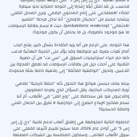
لا تقتصر أهمية “دي إل إس إس 5” على كونها طفرة رسومية
فحسب، بل قد تمثل أيضًا إشارة إلى التوجه المتزايد نحو سيطرة
الذكاء الاصطناعي على إنتاج المحتوى الرقمي. ويرى المحلل التقني
ريتشارد ليدبيتر من “ديجيتال فاوندري” أننا ندخل مرحلة “التصيير
الاحتمالي” (probabilistic rendering)، حيث لا ترسم بطاقة الرسومات
ما هو موجود بالضرورة، بل ما يحتمل أن يكون موجودًا.
هذا التوجه، على الرغم من أنه يزيد الكفاءة بشكل كبير، يفتح الباب
أمام ثغرات بصرية غير متوقعة وقد يؤثر على التجربة النهائية للاعب.
كما حذر خبراء استراتيجيات السوق في “سي نت” من أن حصرية
التقنية على أحدث جيل من بطاقات الرسومات قد تعمق الفجوة بين
اللاعبين، وتحول “الواقعية الفائقة” إلى رفاهية خاصة بفئة محدودة.
بينما يصف جينسن هوانغ هذا التحول بأنه “لحظة تاريخية” تضاهي
ثورة المحركات البخارية، يظل السؤال الذي يطرحه المطورون
واللاعبون هو: هل سنحافظ على “روح الفن” في الألعاب، أم أننا
نسلم مفاتيح الإبداع البصري إلى خوارزمية لا تفرق بين الجمال الفني
والدقة الحسابية؟
الخطوة التالية المتوقعة هي إطلاق ألعاب تدعم تقنية “دي إل إس
إس 5” في أواخر عام 2026، مما سيتيح تقييم تأثيرها الفعلي على
سوق الألعاب العالمي. وستكون المنافسة بين الشركات المصنعة