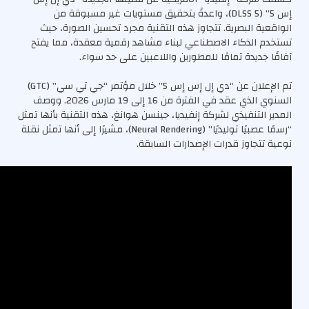
e
إس 5” (DLSS 5)، واعدةً بتحقيق مستويات غير مسبوقة من
d
الواقعية البصرية. تتجاوز هذه التقنية مجرد تحسين الصورة، حيث
O
تستخدم الذكاء الاصطناعي لبناء مشاهد رقمية معقدة، مما يفتح
n
آفاقًا جديدة تمامًا للمطورين واللاعبين على حد سواء.
2
تم الإعلان عن “دي إل إس إس 5” خلال مؤتمر “جي تي سي” (GTC)
9
السنوي الذي عقد في الفترة من 16 إلى 19 مارس 2026. ووصف
/
المدير التنفيذي لشركة إنفيديا، جينسن هوانغ، هذه التقنية بأنها تمثل
“رسمًا عصبيًا توليديًا” (Neural Rendering)، مشيرًا إلى أنها تمثل نقلة
3
نوعية تتجاوز قدرات الإصدارات السابقة.
/
2
0
2
6