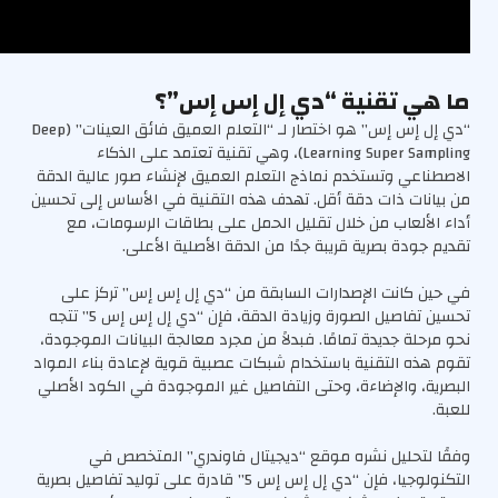
ما هي تقنية “دي إل إس إس”؟
“دي إل إس إس” هو اختصار لـ “التعلم العميق فائق العينات” (Deep
Learning Super Sampling)، وهي تقنية تعتمد على الذكاء
الاصطناعي وتستخدم نماذج التعلم العميق لإنشاء صور عالية الدقة
من بيانات ذات دقة أقل. تهدف هذه التقنية في الأساس إلى تحسين
أداء الألعاب من خلال تقليل الحمل على بطاقات الرسومات، مع
تقديم جودة بصرية قريبة جدًا من الدقة الأصلية الأعلى.
في حين كانت الإصدارات السابقة من “دي إل إس إس” تركز على
تحسين تفاصيل الصورة وزيادة الدقة، فإن “دي إل إس إس 5” تتجه
نحو مرحلة جديدة تمامًا. فبدلاً من مجرد معالجة البيانات الموجودة،
تقوم هذه التقنية باستخدام شبكات عصبية قوية لإعادة بناء المواد
البصرية، والإضاءة، وحتى التفاصيل غير الموجودة في الكود الأصلي
للعبة.
وفقًا لتحليل نشره موقع “ديجيتال فاوندري” المتخصص في
التكنولوجيا، فإن “دي إل إس إس 5” قادرة على توليد تفاصيل بصرية