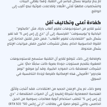
لم يتم ترميزها بشكل مباشر في اللعبة. وهذا يعطي البيئات
والشخصيات مظهرًا ثلاثي الأبعاد وتفاعلات ضوئية تبدو أقرب إلى
الواقع.
كفاءة أعلى وتكاليف أقل
تشير تقارير من استوديوهات تطوير ألعاب بارزة، مثل “كابكوم”
اليابانية و”يوبيسوفت” الفرنسية، إلى أن “دي إل إس إس 5” قد تغير
بشكل كبير “اقتصاديات تطوير الألعاب”. فمن خلال تقليل الحاجة إلى
القوة الحاسوبية الخام، يمكن للشركات الكبرى خفض ميزانيات الإنتاج
بشكل ملحوظ.
بالإضافة إلى ذلك، تتوقع تقارير أن التقنية ستسمح للاستوديوهات
الصغيرة بتقديم مستويات جودة بصرية كانت سابقًا حكرًا على
الشركات العملاقة ذات الموارد الكبيرة. وقد أبرز موقع “تومز
هاردوير” الأمريكي هذه الإمكانية كفرصة لزيادة التنافسية في
السوق.
ومع ذلك، لم يخل الإعلان الجديد من الانتقادات. فقد أشارت وثائق
الهندسة المعمارية لشركة إنفيديا إلى أن الميزات المتقدمة لـ “دي
إل إس إس 5” تتطلب استخدام أنوية معالجات رسومية من الجيل
الخامس، والتي تتوفر حصريًا في بطاقات “آر تي إكس 50” (RTX 50)