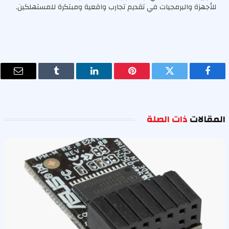
للأجهزة والبرمجيات في تقديم تجارب واقعية ومبتكرة للمستهلكين.
فيسبوك
تويتر
بينتيريست
لينكدإن
Tumblr
البريد
الإلكت
المقالات
ذات الصلة