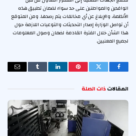
تتطلع الجهات المعنية إلى استمرار التعاون من قبل
الوافدين والمواطنين على حد سواء لضمان تطبيق هذه
الأنظمة، والإبلاغ عن أي مخالفات يتم رصدها. ومن المتوقع
أن تواصل الوزارة إصدار التحديثات والتوعيات اللازمة حول
هذا الشأن خلال الفترة القادمة لضمان وصول المعلومات
لجميع المعنيين.
فيسبوك
تويتر
بينتيريست
لينكدإن
Tumblr
البريد
الإلكترو
المقالات
ذات الصلة