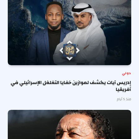
دولي
إدريس آيات يكشف لموازين خفايا التغلغل الإسرائيلي في
أفريقيا
منذ 5 أيام