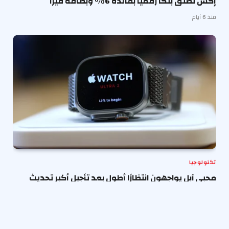
إكس تطلق بنكًا رقميًا بفائدة 6% وبطاقة فيزا
منذ 6 أيام
تكنولوجيا
محبي آبل يواجهون انتظارًا أطول بعد تأجيل أكبر تحديث
لساعة آبل
منذ أسبوع واحد