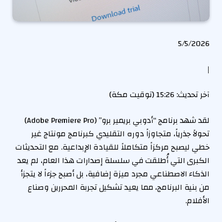
P
5/5/2026
u
|
b
l
آ
آخر تحديث: 15:26 (توقيت مكة)
i
خ
s
لقد شهد برنامج “أدوبي بريمير برو” (Adobe Premiere Pro)
ر
h
تحولاً جذرياً، متجاوزاً دوره التقليدي كبرنامج مونتاج غير
ت
e
خطي ليصبح مركزاً متكاملاً للقيادة الإبداعية. مع التحديثات
ح
d
الكبرى التي أُطلقت في سلسلة إصدارات هذا العام، لم يعد
د
O
الذكاء الاصطناعي مجرد ميزة إضافية، بل أصبح جزءاً لا يتجزأ
ي
n
من بنية البرنامج، مما يعيد تشكيل تجربة المحررين وصناع
ث
5
الأفلام.
:
/
1
5