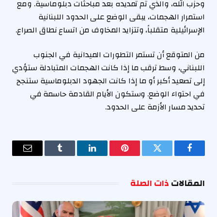
وحزب الله، والذي تم تمديده بعد مباحثات دبلوماسية. ومع
استمرار الهجمات، يبقى الوضع على الحدود اللبنانية
الإسرائيلية متقلباً، وتتزايد المخاوف من اتساع نطاق الصراع.
من المتوقع أن تستمر التطورات الميدانية في الجنوب
اللبناني، وسط ترقب ما إذا كانت الهجمات المتبادلة ستؤدي
إلى تصعيد أكبر أو ما إذا كانت الجهود الدبلوماسية ستنجح
في احتواء الوضع. وستكون الأيام القادمة حاسمة في
تحديد مسار الأزمة على الحدود.
فيسبوك
تويتر
بينتيريست
لينكدإن
Tumblr
البريد
الإلكترو
المقالات
ذات الصلة