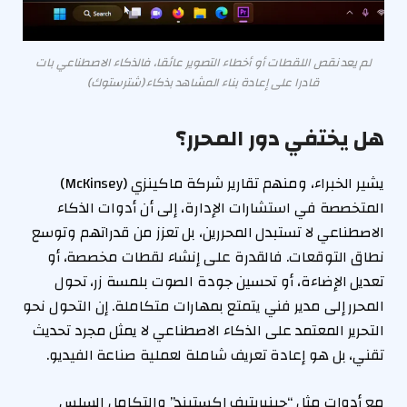
لم يعد نقص اللقطات أو أخطاء التصوير عائقا، فالذكاء الاصطناعي بات
قادرا على إعادة بناء المشاهد بذكاء (شترستوك)
هل يختفي دور المحرر؟
يشير الخبراء، ومنهم تقارير شركة ماكينزي (McKinsey)
المتخصصة في استشارات الإدارة، إلى أن أدوات الذكاء
الاصطناعي لا تستبدل المحررين، بل تعزز من قدراتهم وتوسع
نطاق التوقعات. فالقدرة على إنشاء لقطات مخصصة، أو
تعديل الإضاءة، أو تحسين جودة الصوت بلمسة زر، تحول
المحرر إلى مدير فني يتمتع بمهارات متكاملة. إن التحول نحو
التحرير المعتمد على الذكاء الاصطناعي لا يمثل مجرد تحديث
تقني، بل هو إعادة تعريف شاملة لعملية صناعة الفيديو.
مع أدوات مثل “جينيريتيف إكستيند” والتكامل السلس