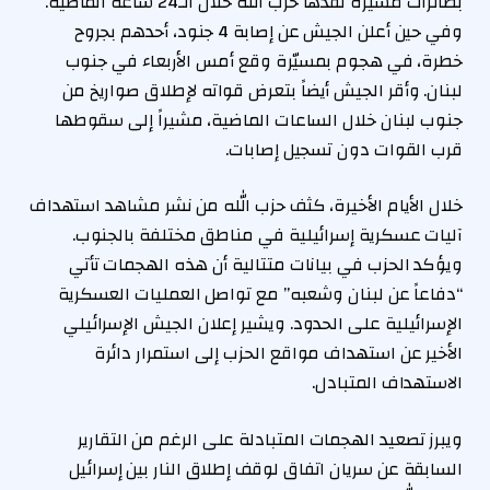
بطائرات مسيّرة نفذها حزب الله خلال الـ24 ساعة الماضية.
وفي حين أعلن الجيش عن إصابة 4 جنود، أحدهم بجروح
خطرة، في هجوم بمسيّرة وقع أمس الأربعاء في جنوب
لبنان. وأقر الجيش أيضاً بتعرض قواته لإطلاق صواريخ من
جنوب لبنان خلال الساعات الماضية، مشيراً إلى سقوطها
قرب القوات دون تسجيل إصابات.
خلال الأيام الأخيرة، كثف حزب الله من نشر مشاهد استهداف
آليات عسكرية إسرائيلية في مناطق مختلفة بالجنوب.
ويؤكد الحزب في بيانات متتالية أن هذه الهجمات تأتي
“دفاعاً عن لبنان وشعبه” مع تواصل العمليات العسكرية
الإسرائيلية على الحدود. ويشير إعلان الجيش الإسرائيلي
الأخير عن استهداف مواقع الحزب إلى استمرار دائرة
الاستهداف المتبادل.
ويبرز تصعيد الهجمات المتبادلة على الرغم من التقارير
السابقة عن سريان اتفاق لوقف إطلاق النار بين إسرائيل