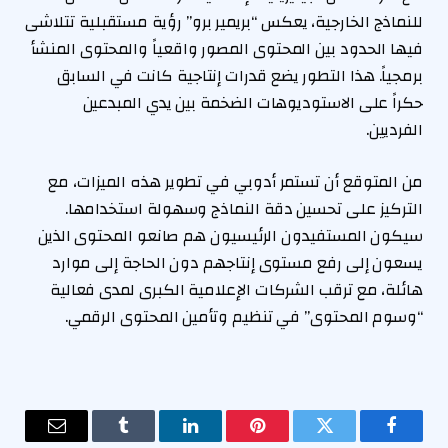
للنماذج الخارجية، يعكس “بريمير برو” رؤية مستقبلية تتلاشى
فيها الحدود بين المحتوى المصور واقعياً والمحتوى المنشأ
برمجياً. هذا التطور يضع قدرات إنتاجية كانت في السابق
حكراً على الاستوديوهات الضخمة بين يدي المبدعين
الفرديين.
من المتوقع أن تستمر أدوبي في تطوير هذه الميزات، مع
التركيز على تحسين دقة النماذج وسهولة استخدامها.
سيكون المستفيدون الرئيسيون هم صانعو المحتوى الذين
يسعون إلى رفع مستوى إنتاجهم دون الحاجة إلى موارد
هائلة، مع ترقب الشركات الإعلامية الكبرى لمدى فعالية
“وسوم المحتوى” في تنظيم وتأمين المحتوى الرقمي.
فيسبوك
تويتر
بينتيريست
لينكدإن
Tumblr
البريد