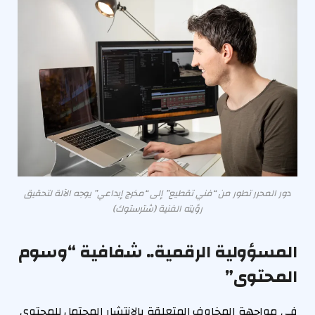
دور المحرر تطور من “فني تقطيع” إلى “مخرج إبداعي” يوجه الآلة لتحقيق
رؤيته الفنية (شترستوك)
المسؤولية الرقمية.. شفافية “وسوم
المحتوى”
في مواجهة المخاوف المتعلقة بالانتشار المحتمل للمحتوى