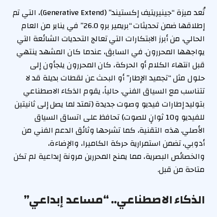
تُعد ميزة “جينيريتيف إكستيند” (Generative Extend)، التي تم
إطلاقها ضمن تحديثات “بريمير برو 26.0” في يناير من العام
الحالي، من أبرز الابتكارات التي تعالج التحديات الشائعة التي
يواجهها المحررون. في السابق، عندما كان المشهد ينتهي
قبل انتهاء الكلام أو الحركة، كان المحررون يلجأون إلى
حلول مثل “تجميد الإطار” أو البحث عن لقطات بديلة قد لا
تتناسب مع السياق الفني. حالياً، يقوم الذكاء الاصطناعي
بتوليد إطارات فيديو وصوت جديدة (تمتد لما يصل إلى ثانيتين
للفيديو و10 ثوانٍ للصوت) تحافظ على اتساق السياق
الأصلي. هذه التقنية، كما تشرحها وثائق الدعم الفني من
أدوبي، تضمن استمرارية حركة الكاميرا، والإضاءة،
والخصائص البصرية، مما يمنح المحررين مرونة إبداعية لم تكن
متاحة من قبل.
الذكاء الاصطناعي.. “مساعد إبداعي”