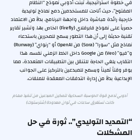
في خطوة استراتيجية، تبنت أدوبي نموذج “النظام
5
/
المفتوح”، حيث أتاحت للمستخدمين دمج نماذج توليدية
:
2
خارجية رائدة مباشرة داخل واجهة البرنامج، بدلاً من الاعتماد
2
0
حصرياً على نموذج فايرفلاي (Firefly) الخاص بها. وتشير تقارير
6
2
تقنية حديثة إلى أن هذا التطور يسمح للمحررين باستدعاء
(
6
نماذج مثل “سورا” (Sora) من OpenAI أو “رنواي” (Runway)
ت
و”فيو” (Veo) من Google داخل الخط الزمني نفسه. هذا
و
التقارب يلغي الحاجة للتنقل بين التطبيقات المتعددة، مما
ق
يوفر وقتاً ثميناً ويسمح للمبدعين بالتركيز على الجوانب
ي
الإبداعية بدلاً من إدارة التدفقات المعقدة للملفات.
ت
م
أدوبي تدمج قوة الحوسبة السحابية لتمكين المبدعين من تنفيذ مهام
ك
كانت تستغرق ساعات في ثوان معدودة (شترستوك)
ة
)
“التمديد التوليدي”.. ثورة في حل
المشكلات