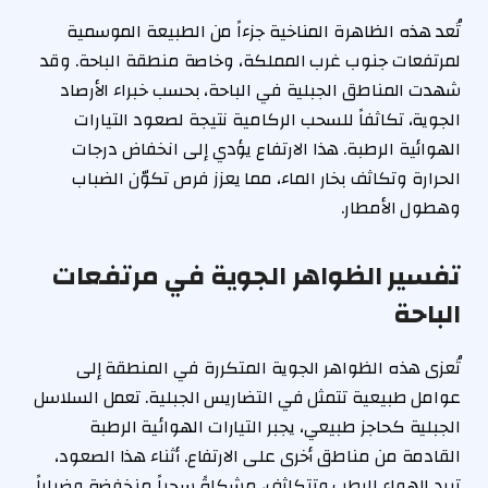
تُعد هذه الظاهرة المناخية جزءاً من الطبيعة الموسمية
لمرتفعات جنوب غرب المملكة، وخاصة منطقة الباحة. وقد
شهدت المناطق الجبلية في الباحة، بحسب خبراء الأرصاد
الجوية، تكاثفاً للسحب الركامية نتيجة لصعود التيارات
الهوائية الرطبة. هذا الارتفاع يؤدي إلى انخفاض درجات
الحرارة وتكاثف بخار الماء، مما يعزز فرص تكوّن الضباب
وهطول الأمطار.
تفسير الظواهر الجوية في مرتفعات
الباحة
تُعزى هذه الظواهر الجوية المتكررة في المنطقة إلى
عوامل طبيعية تتمثل في التضاريس الجبلية. تعمل السلاسل
الجبلية كحاجز طبيعي، يجبر التيارات الهوائية الرطبة
القادمة من مناطق أخرى على الارتفاع. أثناء هذا الصعود،
تبرد الهواء الرطب وتتكاثف، مشكلةً سحباً منخفضة وضباباً