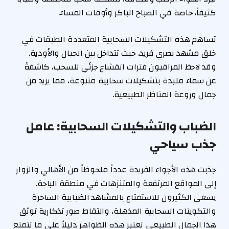
كثيفاً، خاصة في الصباح الباكر وأوقات المساء.
تساهم هذه التشكيلات السحابية المتعددة الطبقات في
خلق مشهد بصري فريد، حيث تتداخل بين الجبال والأودية.
وقد لاحظ المراقبون فترات انقشاع جزئي للسحب، كاشفةً
عن سماء ملبدة بتشكيلات سحابية متنوعة، مما يزيد من
جمال وروعة المناظر الطبيعية.
الضباب والتشكيلات السحابية: عامل
جذب سياحي
جذبت هذه الأجواء الفريدة عدداً ملحوظاً من الأهالي والزوار
إلى المواقع المرتفعة والمتنزهات في منطقة الباحة.
يسعى الكثيرون للاستمتاع بالمشاهد الضبابية الساحرة
والتكوينات السحابية المذهلة، والتقاط صور تذكارية توثق
هذا الجمال الطبيعي. تعتبر هذه الظواهر دليلاً على ما تتمتع