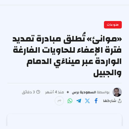
منوعات
«موانئ» تُطلق مبادرة تمديد
فترة الإعفاء للحاويات الفارغة
الواردة عبر ميناءَي الدمام
والجبيل
بواسطة
السعودية برس
منذ 4 أشهر
3 دقائق
شاركها