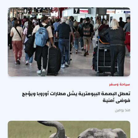
سياحة وسفر
تعطل البصمة البيومترية يشل مطارات أوروبا ويؤجج
فوضى أمنية
منذ يومين