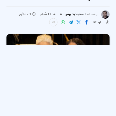
بواسطة
السعودية برس
منذ 11 شهر
3 دقائق
شاركها
كوري فيلدمان
صعد تكهنات بأنه هو
الرقص مع النجوم
شريك،
جينا جونسون ،
قضيت وقتًا صعبًا في العمل معًا في
العرض.