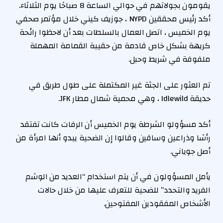
يقومون بجولاتهم في حوالي الساعة 8 صباحًا يوم الثلاثاء.
أكد رئيس محققين NYPD ، جوزيف كيني خلال مؤتمر صحفي
يوم الخميس ، اتصل العمال بالسلطات بعد أن لاحظوا رائحة
كريهة بشكل خاص قادمة من حقيبة القمامة المهملة
ملفوفة في شريط وحبل.
تم العثور على الجثة غير المكتملة على طول طريق في
حديقة Idlewild ، وهي محمية شمال مطار JFK.
أكد مسؤولو الشرطة يوم الخميس أن الرفات كانت تفتقد
رأسًا وذراعين وساقين وقالوا إن الضحية يبدو أنها امرأة من
أصل جوياني.
يأمل المسؤولون في أن يتم استخدام “العديد من الوشم
الفريد والتحدد” للضحية للتعرف عليها من خلال حالات
الأشخاص المفقودين المفتوحين.