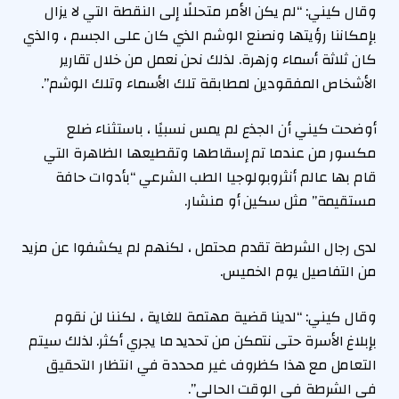
وقال كيني: “لم يكن الأمر متحللًا إلى النقطة التي لا يزال
بإمكاننا رؤيتها ونصنع الوشم الذي كان على الجسم ، والذي
كان ثلاثة أسماء وزهرة. لذلك نحن نعمل من خلال تقارير
الأشخاص المفقودين لمطابقة تلك الأسماء وتلك الوشم”.
أوضحت كيني أن الجذع لم يمس نسبيًا ، باستثناء ضلع
مكسور من عندما تم إسقاطها وتقطيعها الظاهرة التي
قام بها عالم أنثروبولوجيا الطب الشرعي “بأدوات حافة
مستقيمة” مثل سكين أو منشار.
لدى رجال الشرطة تقدم محتمل ، لكنهم لم يكشفوا عن مزيد
من التفاصيل يوم الخميس.
وقال كيني: “لدينا قضية مهتمة للغاية ، لكننا لن نقوم
بإبلاغ الأسرة حتى نتمكن من تحديد ما يجري أكثر. لذلك سيتم
التعامل مع هذا كظروف غير محددة في انتظار التحقيق
في الشرطة في الوقت الحالي”.