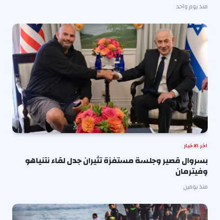
منذ يوم واحد
اخر الاخبار
بسروال قصير وجلسة مستفزة تثيران جدل لقاء نتنياهو
وفيترمان
منذ يومين