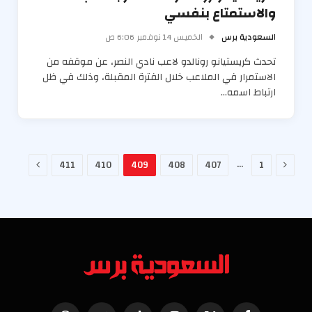
والاستمتاع بنفسي
السعودية برس
الخميس 14 نوفمبر 6:06 ص
تحدث كريستيانو رونالدو لاعب نادي النصر، عن موقفه من
الاستمرار في الملاعب خلال الفترة المقبلة، وذلك في ظل
ارتباط اسمه…
السابق
التالي
…
411
410
409
408
407
1