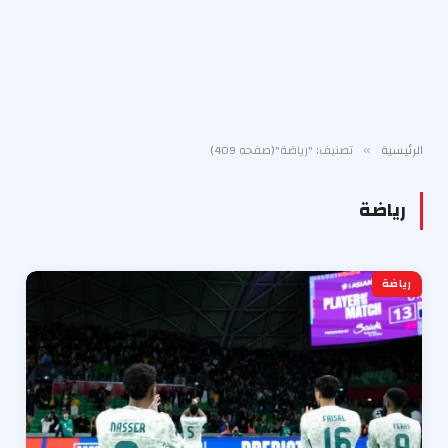
الرئيسية
تصنيف: "رياضة"(صفحه 409)
»
رياضة
رياضة