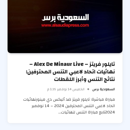
تايلور فريتز – Alex De Minaur Live –
نهائيات اتحاد لاعبي التنس المحترفين:
نتائج التنس وأبرز اللقطات
السعودية برس
الخميس 14 نوفمبر 1:35 م
مباراة مباشرة: تايلور فريتز ضد أليكس دي مينورنهائيات
اتحاد لاعبي التنس المحترفين 2024 – 14 نوفمبر
2024تابع مباراة التنس لنهائيات…