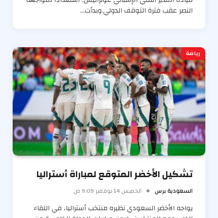
قيادة المدير الفني الإسباني غونزاليس؛ استعداداً لمواجهة
النصر عقب فترة التوقف الدولي.وبدأت…
رياضة
تشكيل الأخضر المتوقع لمباراة أستراليا
السعودية برس
الخميس 14 نوفمبر 9:09 ص
يواجه الأخضر السعودي نظيره منتخب أستراليا، في اللقاء