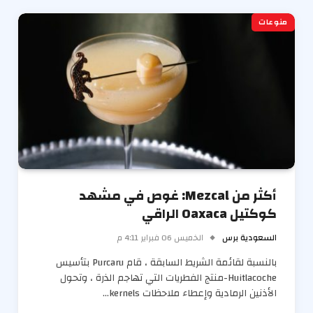
منوعات
أكثر من Mezcal: غوص في مشهد
كوكتيل Oaxaca الراقي
السعودية برس
الخميس 06 فبراير 4:11 م
بالنسبة لقائمة الشريط السابقة ، قام Purcaru بتأسيس
Huitlacoche-منتج الفطريات التي تهاجم الذرة ، وتحول
الأذنين الرمادية وإعطاء ملاحظات kernels…