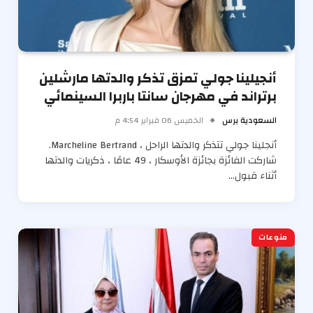
أنجيلينا جولي تمزق تذكر والدتها مارشلين
برتراند في مهرجان سانتا باربرا السينمائي
السعودية برس
الخميس 06 فبراير 4:54 م
أنجلينا جولي تتذكر والدتها الراحل ، Marcheline Bertrand.
شاركت الفائزة بجائزة الأوسكار ، 49 عامًا ، ذكريات والدتها
أثناء قبول…
منوعات