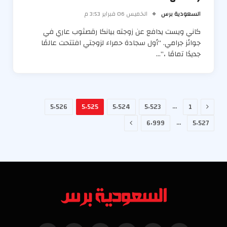
السعودية برس
الخميس 06 فبراير 3:53 م
كاني ويست يدافع عن زوجته بيانكا رقصثوب عاري في
جوائز جرامي. “أول سجادة حمراء لزوجتي افتتحت عالمًا
جديدًا تمامًا ،”…
السابق
…
5٬526
5٬525
5٬524
5٬523
1
التالي
…
6٬999
5٬527