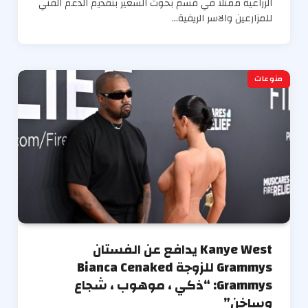
الزراعية ممثلا في قسم بحوث الشعير بتقديم الدعم الفني
للمزارعين والاسر الريفية…
منوعات
Kanye West يدافع عن الفستان
Grammys للزوجة Bianca Cenaked
Grammys: “ذكي ، موهوب ، شجاع
وساخن”