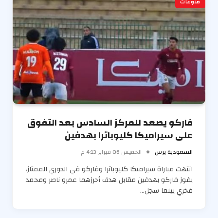
منوعات
فاركو يصعد للمركز السادس بعد التفوق
على سيراميكا كليوباترا بهدفين
السعودية برس
الخميس 06 فبراير 4:13 م
انتهت مباراة سيراميكا كليوباترا وفاركو في الدوري الممتاز،
بفوز فاركو بهدفين مقابل هدف أحرزهما عمرو ناصر ومحمد
فخري بينما سجل…