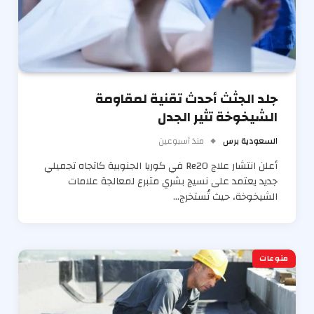
جلد الجثث أحدث تقنية لمقاومة
الشيخوخة تثير الجدل
السعودية برس
منذ أسبوعين
أعلن انتشار علاج Re2O في كوريا الجنوبية كاتجاه تجميلي
جديد يعتمد على نسيج بشري متبرع لمعالجة علامات
الشيخوخة، حيث تُستخرج…
منوعات