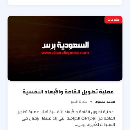
منوعات
عملیة تطویل القامة والأبعاد النفسیة
محمد محمود
منذ 11 شهر
عملیة تطویل القامة والأبعاد النفسیة تعتبر عملیة تطویل
القامة من الإجراءات الجراحیة التي زاد علیھا الإقبال في
السنوات الأخیرة، لیس…