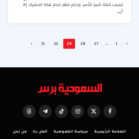
تسبب قلقا كبيرا للأسر. ورغم صغر حجم هذه الحشرة، إلا
أن…
السابق
التالي
…
31
30
29
28
27
1
فيسبوك
X
الانستغرام
تيكتوك
تيلقرام
Threads
(Twitter)
الصفحة الرئيسية
سياسة الخصوصية
اتصل بنا
من نحن