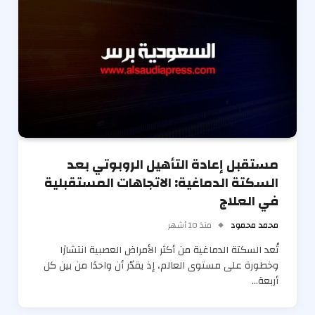
مستقبل إعادة التأھیل الروبوتي بعد
السكتة الدماغیة: الاتجاھات المستقبلیة
في العلاج
محمد محمود
منذ 10 أشهر
تُعد السكتة الدماغیة من أكثر الأمراض العصبیة انتشارًا
وخطورة على مستوى العالم، إذ یقدّر أن واحدًا من بین كل
أربعة…