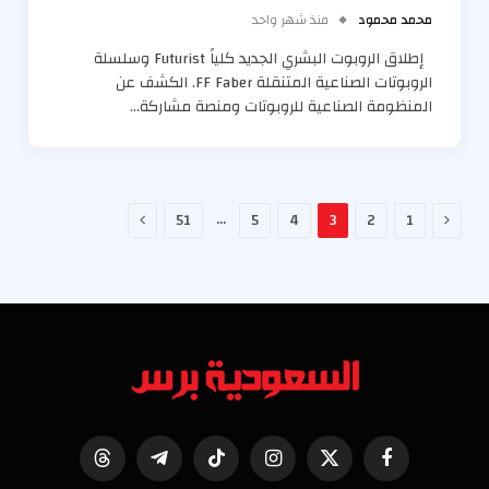
محمد محمود
منذ شهر واحد
إطلاق الروبوت البشري الجديد كلياً Futurist وسلسلة
الروبوتات الصناعية المتنقلة FF Faber. الكشف عن
المنظومة الصناعية للروبوتات ومنصة مشاركة…
السابق
التالي
…
51
5
4
3
2
1
فيسبوك
X
الانستغرام
تيكتوك
تيلقرام
Threads
(Twitter)