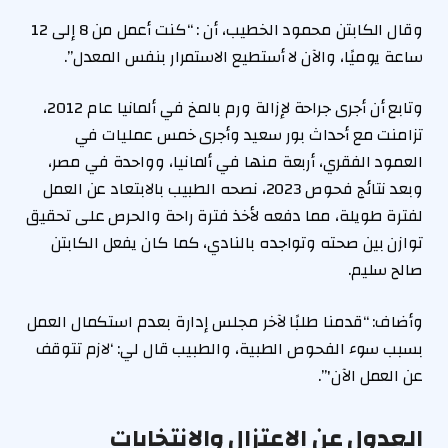
وقال الكابتن محمود الخطيب، أن : “كنت أعمل من 8 إلى 12
ساعة يوميًا، والآن لا أستطيع الاستمرار بنفس المعدل”.
وتابع أن أجرى جراحة لإزالة ورم بالمخ في ألمانيا عام 2012،
تزامنت مع أحداث بور سعيد وأجرى خمس عمليات في
العمود الفقري، أربعة منها في ألمانيا، وواحدة في مصر،
وبعد نتائج فحوص 2023، نصحه الطبيب بالابتعاد عن العمل
لفترة طويلة، مما دفعه لأخذ فترة راحة والحرص على تحقيق
توازن بين صحته وتواجده بالنادي، كما كان يفعل الكابتن
صالح سليم.
وأضاف: “قدمنا طلبًا لآخر مجلس إدارة بعدم استكمال العمل
بسبب سوء الفحوص الطبية، والطبيب قال لي: ‘لازم تتوقف
عن العمل الآن'”.
العدول عن الاعتزال والانتخابات