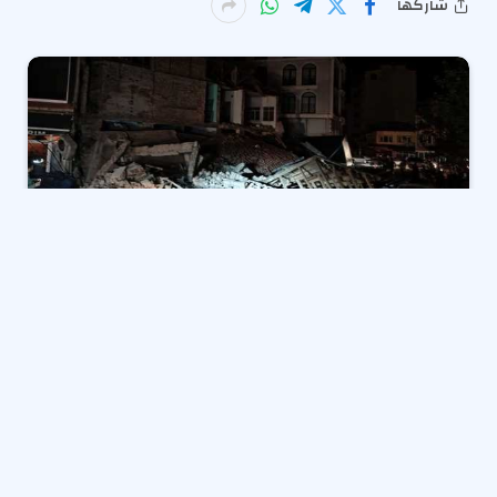
شاركها
تداول رواد مواقع التواصل الاجتماعي مقاطع فيديو وصور
قالوا إنها لمبان انهارت جرّاء الزلزال الذي ضرب مدينة
سينديرجي التركية.
و وقع زلزال بقوة 6.1 درجات الإثنين في مدينة سينديرجي
بغرب تركيا، وفق ما أفادت الوكالة التركية لإدارة الكوارث.