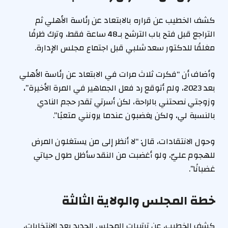
كشف الخطيب عن قراره بالابتعاد عن رئاسة الأهلي ثم
التراجع قبل فتح باب الترشح بـ48 ساعة فقط، وترك ظرفًا
مغلقًا للدكتور سعد شلبي قبل اجتماع مجلس الإدارة.
وأضاف أن “فكرت ثلاث مرات في الابتعاد عن رئاسة الأهلي
بعد 2023، ولم أتوقع رد فعل الجماهير في المرة الأخيرة”،
وزوجتي نصحتني بالراحة، لكن أسرتي تقدر حجم النادي
بالنسبة لي، ولكن يغضبون عندما يرونني متعبًا”.
وحول الانتقادات، قال: “لا أنظر إلى من يستغلون المرض
للهجوم عليّ، ولو أغضبت من النقد سأظل طول حياتي
غضبانًا”.
خطة المجلس والولاية الثالثة
كشف الخطيب، عن ترتيبات المجلس الجديد بعد الانتخابات،