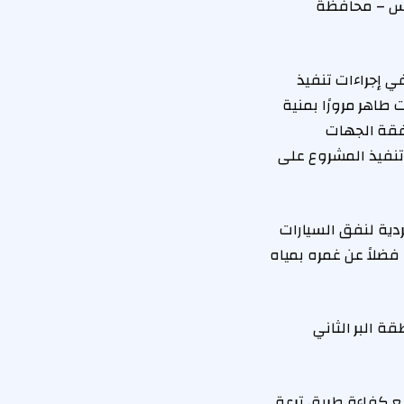
دوس – محافظة
ي إجراءات تنفيذ
اهر مرورًا بمنية
افقة الجهات
 تنفيذ المشروع على
دية لنفق السيارات
فضلاً عن غمره بمياه
 البر الثاني
ع كفاءة طريق ترعة