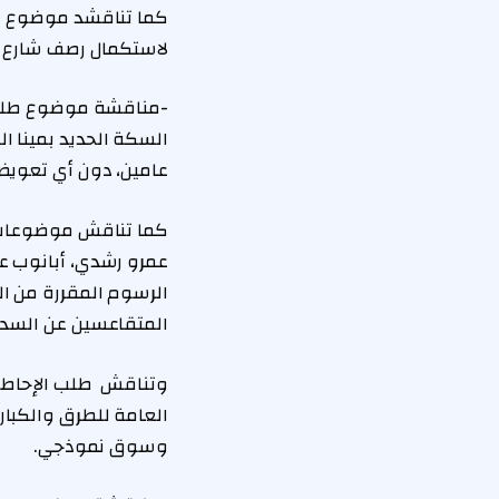
كما تناقشد موضوع طل
لاستكمال رصف شارع م
-​مناقشة موضوع طلب
السكة الحديد بمينا ا
عامين، دون أي تعويض
كما تناقش موضوعات ط
عمرو رشدي، أبانوب ع
الرسوم المقررة من الت
المتقاعسين عن السداد 
وتناقش طلب الإحاطة ا
العامة للطرق والكبا
وسوق نموذجي.