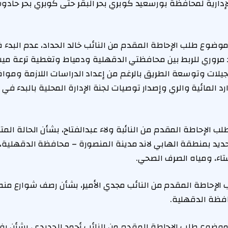
الإدارية لمحافظة بورسعيد كوبري بحر البقر حتى كوبري بحر حا
وع طلب الإحاطة المقدم من النائب خالد الحداد، عدم البدء ف
روري للربط بين محافظتي الدقهلية ودمياط وتغطية ترعة ميت ط
جيلات وتوسعة الطريق بالرغم من إعداد الدراسات اللازمة ومو
د المائية والري وإصدار توصيات لجنة الإدارة المحلية بالبدء في
الإحاطة المقدم من النائبة ولاء عبدالفتاح، بشأن الحالة المتر
ديد بمنطقة الهابي لاند مدينة المنصورة – محافظة الدقهلية، 
تاء، ومياه الصرف الصحي.
إحاطة المقدم من النائب مجدي الأمير، بشأن رصف شوارع منطقة
افظة الدقهلية.
ضوع طلب الإحاطة المقدم من النائب أحمد الحديدي، بشأن رف