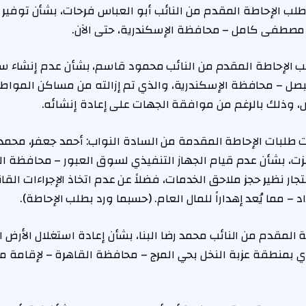
ب الإحاطة المقدم من النائب أبو العباس فرحات، بشأن توفير ا
صطفى كامل – محافظة الإسكندرية، حتى الآن.
 الإحاطة المقدم من النائب محمود قاسم، بشأن عدم إنشاء 
لبصل – محافظة الإسكندرية، والذي تم إزالته من مساكن المواطن
، وذلك بالرغم من موافقة الجهات على إعادة إنشائه.
لبات الإحاطة المقدمة من السادة النواب: أحمد جعفر، محمد 
زت، بشأن عدم قيام الجهاز التنفيذي لسوق العبور – محافظة ال
جار نظير حجز ملاحق الخدمات، فضلاً عن عدم اتخاذ الإجراءات القان
– مما يُعد إهداراً للمال العام. (حسبما ورد بطلب الإحاطة).
لمقدم من النائب محمد رضا البنا، بشأن إعادة استغلال الأرض ال
ري بمنطقة عزبة النخل بحي المرج – محافظة القاهرة – لإقامة 