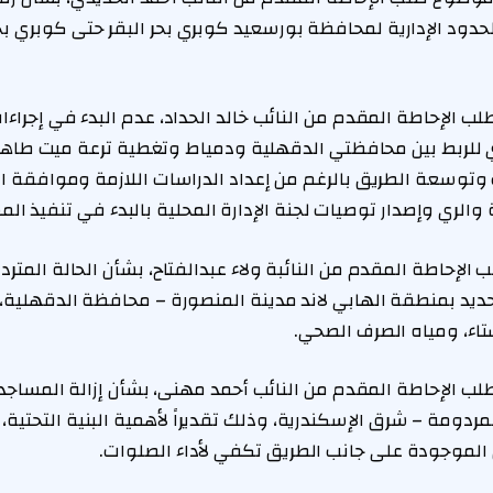
الحدود الإدارية لمحافظة بورسعيد كوبري بحر البقر حتى كوبري 
الإحاطة المقدم من النائب خالد الحداد، عدم البدء في إجراءات
لربط بين محافظتي الدقهلية ودمياط وتغطية ترعة ميت طاهر مر
 وتوسعة الطريق بالرغم من إعداد الدراسات اللازمة وموافقة 
ة والري وإصدار توصيات لجنة الإدارة المحلية بالبدء في تنفيذ ال
لإحاطة المقدم من النائبة ولاء عبدالفتاح، بشأن الحالة المترد
ديد بمنطقة الهابي لاند مدينة المنصورة – محافظة الدقهلية، 
تاء، ومياه الصرف الصحي.
 الإحاطة المقدم من النائب أحمد مهنى، بشأن إزالة المساجد
مردومة – شرق الإسكندرية، وذلك تقديراً لأهمية البنية التحتية، 
ئل الموجودة على جانب الطريق تكفي لأداء الصلوات.