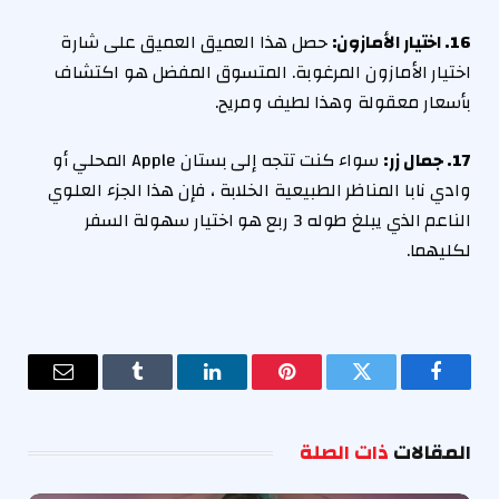
16. اختيار الأمازون:
حصل هذا العميق العميق على شارة
اختيار الأمازون المرغوبة. المتسوق المفضل هو اكتشاف
بأسعار معقولة وهذا لطيف ومريح.
17. جمال زر:
سواء كنت تتجه إلى بستان Apple المحلي أو
وادي نابا المناظر الطبيعية الخلابة ، فإن هذا الجزء العلوي
الناعم الذي يبلغ طوله 3 ربع هو اختيار سهولة السفر
لكليهما.
فيسبوك
تويتر
بينتيريست
لينكدإن
Tumblr
البريد
الإلكترو
المقالات
ذات الصلة