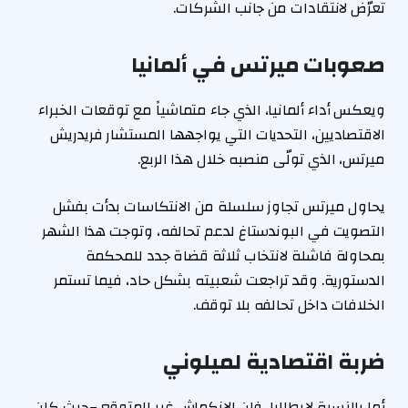
تعرّض لانتقادات من جانب الشركات.
صعوبات ميرتس في ألمانيا
ويعكس أداء ألمانيا، الذي جاء متماشياً مع توقعات الخبراء
الاقتصاديين، التحديات التي يواجهها المستشار فريدريش
ميرتس، الذي تولّى منصبه خلال هذا الربع.
يحاول ميرتس تجاوز سلسلة من الانتكاسات بدأت بفشل
التصويت في البوندستاغ لدعم تحالفه، وتوجت هذا الشهر
بمحاولة فاشلة لانتخاب ثلاثة قضاة جدد للمحكمة
الدستورية. وقد تراجعت شعبيته بشكل حاد، فيما تستمر
الخلافات داخل تحالفه بلا توقف.
ضربة اقتصادية لميلوني
أما بالنسبة لإيطاليا، فإن الانكماش غير المتوقع –حيث كان