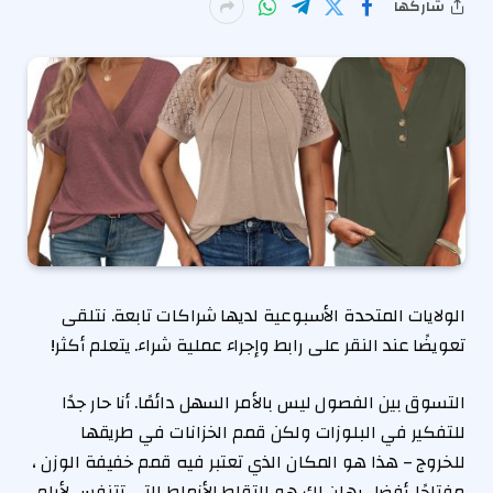
شاركها
الولايات المتحدة الأسبوعية لديها شراكات تابعة. نتلقى
تعويضًا عند النقر على رابط وإجراء عملية شراء. يتعلم أكثر!
التسوق بين الفصول ليس بالأمر السهل دائمًا. أنا حار جدًا
للتفكير في البلوزات ولكن قمم الخزانات في طريقها
للخروج – هذا هو المكان الذي تعتبر فيه قمم خفيفة الوزن ،
مفتاحًا. أفضل رهان لك هو التقاط الأنماط التي تتنفس لأيام