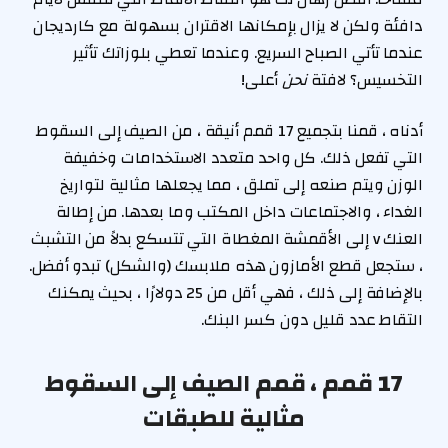
دافئة ولكن لا يزال بإمكانها الاقتران بسهولة مع كارديجان
عندما تأتي الصباح السريع. وعندما تعطي بلوزاتك تأثير
التخسيس؟ لافتة
نحن
أعلى!
أدناه ، قمنا بتجميع 17 قمم أنيقة ، من الصيف إلى السقوط
التي تفعل ذلك. كل واحد متعدد الاستخدامات وخفيفة
الوزن ويتم صنعه إلى تملق ، مما يجعلها مثالية لتواريخ
الغداء ، والاجتماعات داخل المكتب وما بعدها. من إطالة
العنك v إلى الأقمشة المغطاة التي تتسكع بدلاً من التشبث
، ستجعل قطع الأمازون هذه ملابسك (والشكل) تبدو أفضل.
بالإضافة إلى ذلك ، فهي أقل من 25 دولارًا ، بحيث يمكنك
التقاط عدد قليل دون كسر البنك.
17 قمم ، قمم الصيف إلى السقوط
مثالية للطبقات