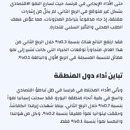
حتى الأداء الإيجابي في فرنسا، حيث تسارع النمو الاقتصادي
بشكل غير متوقع في الربع الثاني، لم يخلُ من إشارات
مقلقة، إذ جاء مدفوعاً بتراكم المخزونات، مما عوّض ضعف
الطلب المحلي والتأثير السلبي للتجارة.
فقد ارتفع الناتج هناك بنسبة 0.3% خلال الربع الثاني من
هذا العام، متجاوزاً توقعات الخبراء التي كانت تشير إلى نمو
مماثل للنسبة المسجلة في الربع الأول والبالغة 0.1%.
تباين أداء دول المنطقة
ويأتي الأداء المختلط في فرنسا في ظل تباطؤ اقتصادي
واسع في بقية أنحاء منطقة اليورو. فقد سجلت إسبانيا نمواً
بنسبة 0.7% خلال الربع الثاني، بينما شهدت إيرلندا انكماشاً،
وحققت ليتوانيا نمواً طفيفاً بنسبة 0.2%، وكل من هولندا
والنمسا نمواً بنسبة 0.1% فقط.