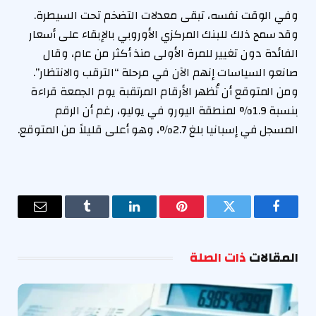
وفي الوقت نفسه، تبقى معدلات التضخم تحت السيطرة.
وقد سمح ذلك للبنك المركزي الأوروبي بالإبقاء على أسعار
الفائدة دون تغيير للمرة الأولى منذ أكثر من عام، وقال
صانعو السياسات إنهم الآن في مرحلة “الترقب والانتظار”.
ومن المتوقع أن تُظهر الأرقام المرتقبة يوم الجمعة قراءة
بنسبة 1.9% لمنطقة اليورو في يوليو، رغم أن الرقم
المسجل في إسبانيا بلغ 2.7%، وهو أعلى قليلاً من المتوقع.
فيسبوك
تويتر
بينتيريست
لينكدإن
Tumblr
البريد
الإلكترو
المقالات
ذات الصلة