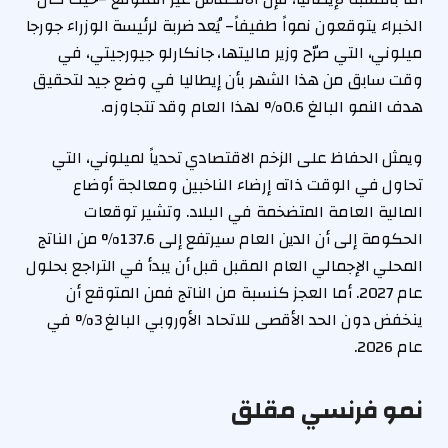
الخبراء يتوقعون نمواً طفيفاً– يُعد ضربة لرئيسة الوزراء جورجا
ميلوني، التي صرّح وزير ماليتها، جانكارلو جيورجيتي، في
وقت سابق من هذا الشهر بأن إيطاليا في وضع جيد لتحقيق
هدف النمو البالغ 0.6% لهذا العام وقد تتجاوزه.
ويمثل الحفاظ على الزخم الاقتصادي تحدياً لميلوني، التي
تحاول في الوقت ذاته إرضاء الناخبين ومعالجة أوضاع
المالية العامة المتضخمة في البلاد. وتشير توقعات
الحكومة إلى أن الدين العام سيرتفع إلى 137.6% من الناتج
المحلي الإجمالي العام المقبل قبل أن يبدأ في التراجع بحلول
عام 2027. أما العجز كنسبة من الناتج فمن المتوقع أن
ينخفض دون الحد الأقصى للاتحاد الأوروبي البالغ 3% في
عام 2026.
نمو فرنسي مقلق