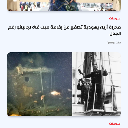
منوعات
محررة أزياء يهودية تدافع عن إقامة ميت غالا لجاليانو رغم
الجدل
منذ يومين
منوعات