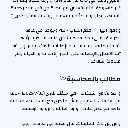
الأموي وهو في حالة من عدم الاتزان، وبدأ يتفوه بعبارات
غير مفهومة، فتم التعامل مع الحالة من قبل عناصر حماية
المسجد، وحاولوا تهدئته ومنعه من إيذاء نفسه أو الآخرين”.
ووفق البيان، “أقدم الشاب -أثناء وجوده في غرفة
الحراسة- على إيذاء نفسه بشكل عنيف عبر ضرب رأسه
بأجسام صلبة، مما تسبب له بإصابات بالغة”، مشيرا إلى أنه
“تم الاتصال بالإسعاف على الفور، إلا أنه فارق الحياة رغم
محاولة إسعافه”.
مطالب بالمحاسبة
ورصد برنامج “شبكات” -في حلقته بتاريخ (2025/7/31)- جانبا
من تعليقات السوريين بشأن ما جرى مع الشاب يوسف اللباد،
خاصة مع عدم تطابق رواية العائلة والرواية الرسمية.
ومن بين تلك التعليقات، قال محمد في تغريدته “يجب