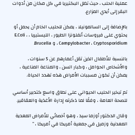
عملية الحلب ، حيث تظل البكتيريا في كل مكان من أدوات
البقر إلى أيدي المزارع.
بالإضافة إلى السالمونيلا ، يمكن للحليب الخام أن يحمل أو
يحتوي على فيروسات أنفلونزا الطيور ، الليستيريا ، E.Coli ،
Campylobacter ، Cryptosporidium ، و Brucella.
بالنسبة للأطفال الذين تقل أعمارهم عن 5 سنوات ،
والأشخاص الحوامل ، وكبار السن ، والمناعة المناعية ،
يمكن أن تكون مسببات الأمراض هذه تهدد الحياة.
تم تبخير الحليب الحيواني على نطاق واسع كتدبير أساسي
للصحة العامة ، وفقًا لما ذكرته إدارة الأغذية والعقاقير.
وقال الدكتور أوزما سيد ، وهو أخصائي للأمراض المعدية
المعدنية وزميل في جمعية أمريكا في أمريكا ، ”