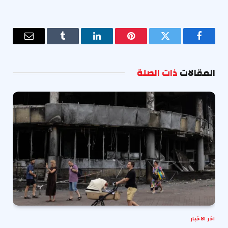
فيسبوك
تويتر
بينتيريست
لينكدإن
Tumblr
البريد
الإلكترو
المقالات
ذات الصلة
اخر الاخبار