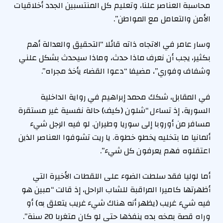
محاسبة العناصر علنا، وتعليم كل المنتسبين الجدد أخلاقيات
الأمن والتعامل مع المواطن”.
وسار عامر في الاتجاه ذاته قائلا “التحقيق والعدالة أهم
بكثير، يجب أن نعرف ماذا حدث، وماذا سيحدث بشكل علني
وشفاف وفوري”، مضيفا “دعوا القضاء يأخذ مجراه”.
في المقابل، شكك محمد إبراهيم في رواية الداخلية
السورية، إذ تساءل “شلون (كيف) حالة نفسية غير مستقرة
مسافر من أوروبا إلى سوريا وطيران. لو فيه الرجل شيء
ألمانيا ما بتخليه يخطو خطوة. يا ريت تشوفوا العناصر الذين
اعتقلوه فهم يعرفون كل شيء”.
أما لوليا فقد سلطت الضوء على اللقطات الأخيرة التي
أظهرتها كاميرا المراقبة للشاب الراحل، إذ قالت “مبين هو
فيه شيء غريب (يظهر أنه هناك شيء غريب يتعلق به) أو
وراه قصة بمخه بده ينفذها حتى لو كان متغربا 20 سنة”.