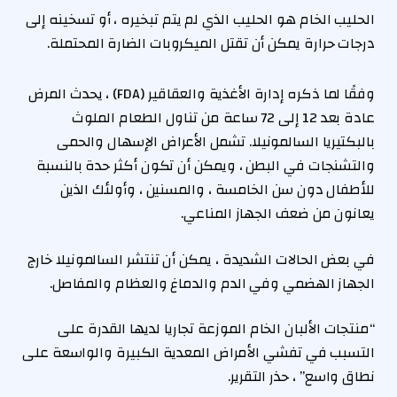
الحليب الخام هو الحليب الذي لم يتم تبخيره ، أو تسخينه إلى
درجات حرارة يمكن أن تقتل الميكروبات الضارة المحتملة.
وفقًا لما ذكره إدارة الأغذية والعقاقير (FDA) ، يحدث المرض
عادة بعد 12 إلى 72 ساعة من تناول الطعام الملوث
بالبكتيريا السالمونيلا. تشمل الأعراض الإسهال والحمى
والتشنجات في البطن ، ويمكن أن تكون أكثر حدة بالنسبة
للأطفال دون سن الخامسة ، والمسنين ، وأولئك الذين
يعانون من ضعف الجهاز المناعي.
في بعض الحالات الشديدة ، يمكن أن تنتشر السالمونيلا خارج
الجهاز الهضمي وفي الدم والدماغ والعظام والمفاصل.
“منتجات الألبان الخام الموزعة تجاريا لديها القدرة على
التسبب في تفشي الأمراض المعدية الكبيرة والواسعة على
نطاق واسع” ، حذر التقرير.