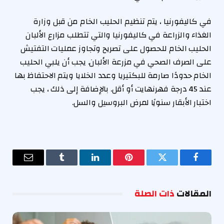
في كاليفورنيا ، يتم تنظيم الحليب الخام من قبل وزارة
الغذاء والزراعة في كاليفورنيا والتي تتطلب مزارع الألبان
الحليب الخام للحصول على تصريح وتجاوز عمليات التفتيش
على الصرف الصحي في مزرعة الألبان. يجب أن يلبي الحليب
الخام حدودًا صارمة للبكتيريا وعدد الخلايا ويتم الاحتفاظ بها
عند 45 درجة فهرنهايت أو أقل. بالإضافة إلى ذلك ، يجب
اختبار الأبقار سنويًا لمرض البروسيل والسل.
فيسبوك
تويتر
بينتيريست
لينكدإن
Tumblr
البريد
الإلكترو
المقالات
ذات الصلة