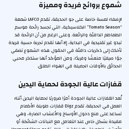
شموع بروائح فريدة ومميزة
لإضفاء لمسة خاصة على جو الحديقة، تقدم LAFCO شمعة
“Tomato Season” الكلاسيكية، التي تجسد رائحة موسم
الطماطم الدافئة والرائعة. وعلى الرغم من أن الرائحة قد
تبدو غير تقليدية في البداية، إلا أنها تقدم تجربة حسية فريدة
تأخذك إلى ذكريات دافئة في الحقول. هذه الشموع تضفي
جوًا صيفيًا منعشًا وفريدًا، ومن المؤكد أنها ستذكر محبي
الحدائق بالأوقات الجميلة في الهواء الطلق.
قفازات عالية الجودة لحماية اليدين
تُعد القفازات عالية الجودة أمرًا ضروريًا لحماية اليدين أثناء
العمل في الحديقة. تقدم Digz قفازات طويلة الأكمام
تساعد على منع دخول الأوساخ والأعشاب الضارة، وهي
مفيدة بشكل خاص عند التعامل مع النباتات الشائكة أو