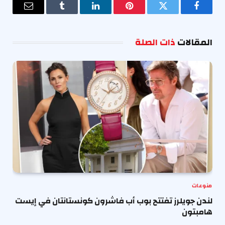
فيسبوك
تويتر
بينتيريست
لينكدإن
Tumblr
البريد
الإلكترو
المقالات
ذات الصلة
منوعات
لندن جويلرز تفتتح بوب أب فاشرون كونستانتان في إيست
هامبتون