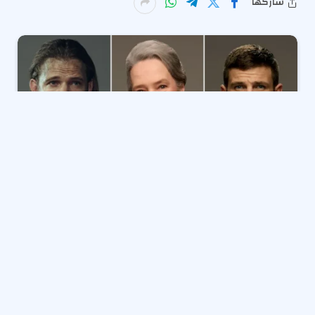
شاركها
شهدت شبكة CBS تغييرات مفاجئة في جدول برامجها
لموسم الخريف لعام 2026، حيث تم تقليص عدد حلقات
العديد من المسلسلات الناجحة، بينما تم تأجيل مواعيد عرض
مسلسلات أخرى إلى منتصف الموسم. تأتي هذه التغييرات
في إطار إعادة هيكلة أوسع للشبكة، والتي شهدت أيضًا
نجاحًا كبيرًا للمسلسلات الجديدة مثل “Marshals”
و”Tracker”.