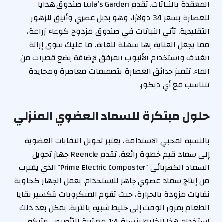
المعقدة بالنباتات. تقدم Lula’s Garden صندوق هدايا
للعصارة بسعر 34 دولارًا، وهو بديل عصري وأنيق للزهور
التقليدية. تأتي النباتات في صندوق مزدوج كوعاء زراعة،
مما يجعل العناية بها سهلة للغاية. ما عليك سوى إزالة
الغلاف واستخدام الأنبوب المرفق لإضافة بضع قطرات من
الماء. تتميز حدائق العصارة بتصميمات معاصرة ومحايدة
تتناسب مع أي ديكور.
حلول مبتكرة للسماد العضوي المنزلي
بالنسبة لمحبي الاستدامة، يعتبر تحويل النفايات العضوية
إلى سماد قيم خطوة رائعة. تقدم Reencle جهاز تحويل
السماد الكهربائي “Prime Electric Composter” الذي يقترب
من إنتاج سماد عضوي جاهز للاستخدام. يعمل الجهاز كحاوية
نفايات مزودة بالحرارة، حيث تقوم الميكروبات بتكسير بقايا
الطعام بمرور الوقت إلى خليط شبيه بالتربة. يمكن بعد ذلك
استخدام هذا الخليط بنسبة 1:4 مع تربة التأصيص، وتركه