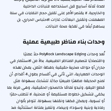
لمدة ثلاثة أسابيع قبل استخدامه للنباتات الداخلية
والخارجية. لا يقتصر الأمر على تقليل حجم النفايات في سلة
المهملات وتقليل انبعاثات غازات الاحتباس الحراري، بل
يساهم أيضًا في تغذية صحة النباتات.
وحدات بناء مناظر طبيعية عملية
تُعد وحدات PolyRock Landscape Edging حلاً عمليًا
واقتصاديًا لتصميم المناظر الطبيعية. بدلاً من الاستثمار في
جدران أو حواف صخرية حقيقية باهظة الثمن، يمكن لهذه
الوحدات المعيارية، التي تأتي في أقسام بطول 4 أقدام، أن
تمنح الحديقة مظهرًا طبيعيًا جذابًا. تتشابك بسهولة مثل
قطع الليغو، وتبدو تمامًا كالصخور الحقيقية، وهي مرنة بما
يكفي لتشكيل خطوط مستقيمة أو منحنية. لا تتطلب حفرًا
أو تسوية، ويمكن فكها ونقلها بسهولة. تتوفر بألوان
رمادية وبنية وسوداء وبيضاء، وتتميز بمتانة استثنائية ضد