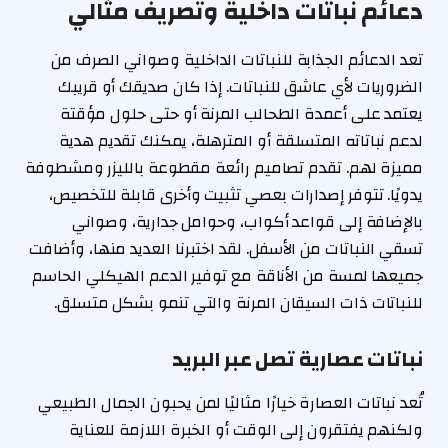
دعائم نباتات داخلية وتصريف مثالي
تعد الدعائم الجذابة للنباتات الداخلية وصواني الصرف من
الضروريات لأي عاشق للنباتات. إذا كان صديقك أو قريبك
يعتمد على أعمدة الطحالب المرنة أو حتى حلول مؤقتة
لدعم نباتاته المتسلقة أو المترهلة، يمكنك تقديم هدية
مميزة لهم. تقدم تصاميم رائعة مقطوعة بالليزر ومشطوفة
يدويًا. تتوفر إصدارات بعصي تثبيت وأخرى قابلة للتخصيص،
بالإضافة إلى قواعد أكواب، وحوامل جدارية، وصواني
تسقي النباتات من الأسفل. لقد اختبرنا العديد منها، وأضافت
جميعها لمسة من الأناقة مع توفير الدعم الهيكلي الحاسم
للنباتات ذات السيقان المرنة والتي تنمو بشكل متسلق.
نباتات عصارية تصل عبر البريد
تُعد نباتات العصارة خيارًا مثاليًا لمن يحبون الجمال الطبيعي
ولكنهم يفتقرون إلى الوقت أو الخبرة اللازمة للعناية