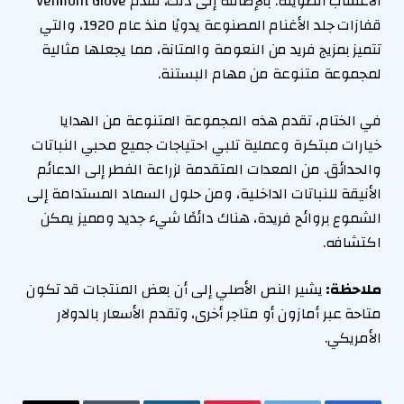
الأعشاب الطويلة. بالإضافة إلى ذلك، تقدم Vermont Glove
قفازات جلد الأغنام المصنوعة يدويًا منذ عام 1920، والتي
تتميز بمزيج فريد من النعومة والمتانة، مما يجعلها مثالية
لمجموعة متنوعة من مهام البستنة.
في الختام، تقدم هذه المجموعة المتنوعة من الهدايا
خيارات مبتكرة وعملية تلبي احتياجات جميع محبي النباتات
والحدائق. من المعدات المتقدمة لزراعة الفطر إلى الدعائم
الأنيقة للنباتات الداخلية، ومن حلول السماد المستدامة إلى
الشموع بروائح فريدة، هناك دائمًا شيء جديد ومميز يمكن
اكتشافه.
ملاحظة:
يشير النص الأصلي إلى أن بعض المنتجات قد تكون
متاحة عبر أمازون أو متاجر أخرى، وتقدم الأسعار بالدولار
الأمريكي.