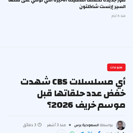
السير إرنست شاكلتون
منذ 6 أيام
منوعات
أي مسلسلات CBS شهدت
خفض عدد حلقاتها قبل
موسم خريف 2026؟
بواسطة
السعودية برس
منذ 3 أشهر
3 دقائق