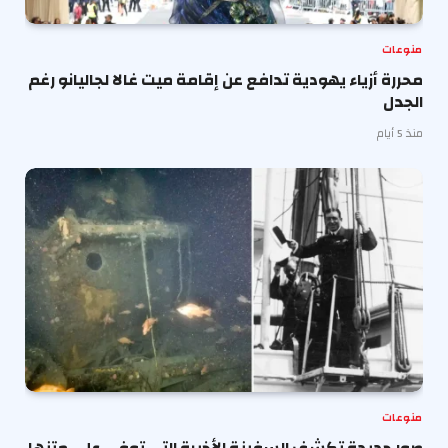
منوعات
محررة أزياء يهودية تدافع عن إقامة ميت غالا لجاليانو رغم
الجدل
منذ 5 أيام
منوعات
صور جديدة تكشف السفينة الأخيرة التي توفي على متنها