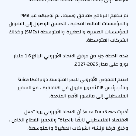
تم تنظيم البرنامج كمرفق وسيط ، تم توجيهه عبر PMA
والمؤسسات المالية المحلية ، لتحسين الوصول إلى التمويل
للمؤسسات الصغيرة والصغيرة والمتوسطة (SMEs) وكذلك
الشركات المتوسطة.
هذه الخطة جزء من مرفق الاتحاد الأوروبي البالغ 1.6 مليار
يورو على مدار 2025-2027.
اختتم المفوض الأوروبي للبحر المتوسط ​​دوبرافكا šuica
ونائب رئيس EIB أمبويز فايول في الاتفاقية ، مع السفير
الفلسطيني إلى مانسور الأمم المتحدة.
أخبرت šuica EuroNews أن الاتحاد الأوروبي يريد “جعل
الاقتصاد الفلسطيني نابضًا بالحياة” ولتحفيز القطاع الخاص ،
وخلق فرصًا لإنشاء الشركات الصغيرة والمتوسطة.