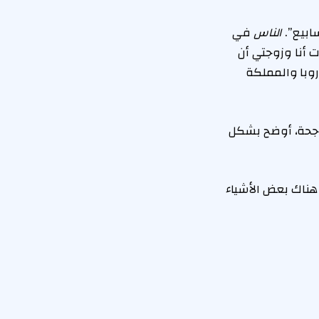
الناس
في
طفلان يبلغان من العمر 12 و9 أعوام، وقررت أنا وزوجتي أن
وبا والمملكة
 دور رئيس الاتصالات Waystar Royco هوغو بيكر في سلسلة HBO الناجحة، أوضح بشكل
هناك بعض الأشياء