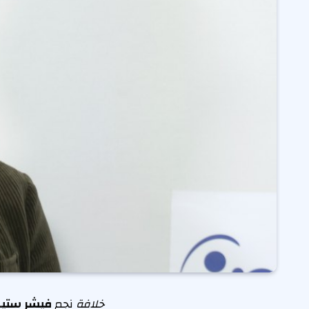
خلافة
نجم
فيشر ستيف