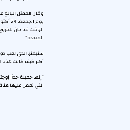
وقال الممثل البالغ من العمر 61 عاماً: “لقد نقلت عائلتي إلى لندن من
الوقت قد حان للخروج
المتحدة”
أكبر كيف كانت هذه ال
“إنها جميلة جداً! زوجت
التي نعمل عليها هناك،