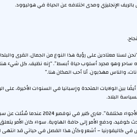
بالريف الإنجليزي ومدى اختلافه عن الحياة في هوليوود.
جاح.
حن لسنا معتادين على رؤية هذا النوع من الجمال. القرى والبل
اه ساحر وهو مجرد أسلوب حياة أبسط”. “إنه نظيف. كل شيء هنا
انات، والناس مهذبون. أنا أحب المكان هنا.”
ضًا بين الولايات المتحدة وإسبانيا في السنوات الأخيرة، على ال
سياسة البلاد.
لأجواء مختلفة”.
ماري كلير
في نوفمبر 2024 عندما سُئل
كوفيد، ودفع الأمر إلى حافة الهاوية. سواء كان الأمر يتعلق ب
نس في كاليفورنيا – أشعر وكأن هذا الفصل في حياتي قد انتهى ال