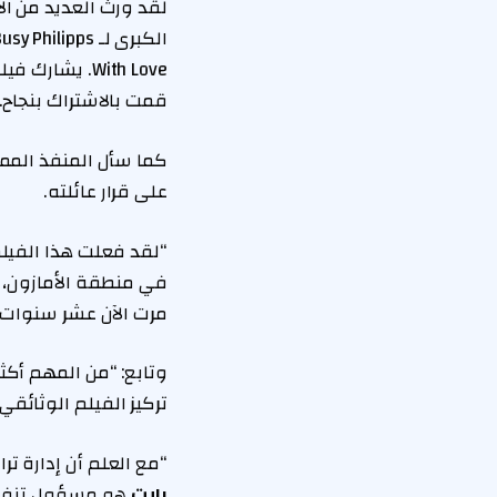
لقد ورث العديد من ال
With Love. ي
قمت بالاشتراك بنجاح. 
كما سأل المنفذ الممث
على قرار عائلته.
“لقد فعلت هذا الفيل
في منطقة الأمازون، م
مرت الآن عشر سنوات”
وتابع: “من المهم أك
تركيز الفيلم الوثائقي
“مع العلم أن إدارة ت
رايت
هو مسؤول تنفيذي