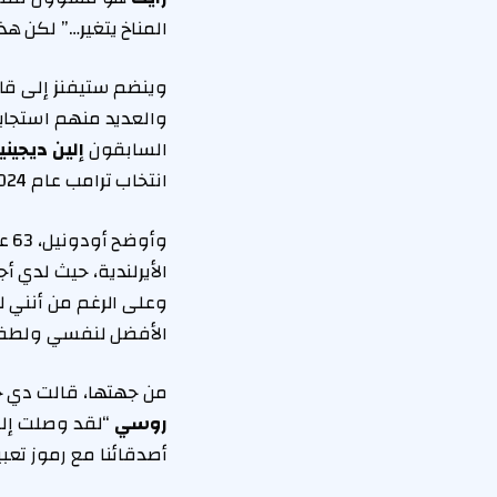
المناخ يتغير…” لكن ه
وينضم ستيفنز إلى قائ
والعديد منهم استجابة 
السابقون
إلين ديجين
انتخاب ترامب عام 2024.
الأيرلندية، حيث لدي أ
وعلى الرغم من أنني لم
الأفضل لنفسي ولطفلي البالغ من ا
من جهتها، قالت دي جي
روسي
“لقد وصلت إلى 
أصدقائنا مع رموز تعب