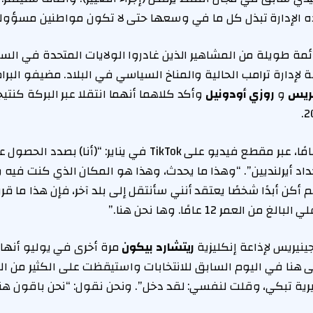
ذه الإدارة تبذل كل ما في وسعها حتى لا تكون مواطنين مسؤولين
مة طويلة من المشاهير الذين غادروا الولايات المتحدة في السنو
لإدارة ترامب الحالية والمناخ السياسي في البلاد. مضيفو البرامج
يريس
و
روزي أودونيل
وأكد كلاهما أنهما انتقلا عبر البركة كنتي
وأوضح أودونيل، 63 عامًا، عبر مقطع فيديو على TikTok في يناير: “(أن
جداد أيرلنديين”. “وهذا ما يحدث، وهذا هو المكان الذي كنت فيه
 أكن أبدًا شخصًا يعتقد أنني سأنتقل إلى بلد آخر، فإن هذا ما ق
لعمر 12 عامًا. وها نحن هنا.”
نيريس لإذاعة إنكليزية
ريتشارد بيكون
مرة أخرى في يوليو أنها
هنا في اليوم السابق للانتخابات واستيقظت على الكثير من ال
يرية تبكي، وقلت لنفسي: لقد دخل”. ونحن نقول: “نحن باقون هنا