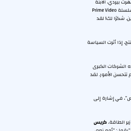
رت بيردي، الابنة
الكبرى لـ Busy Philipps، جنبًا إلى جنب مع الممثلة في حلقتين من Cougar Town وفي سلسلة Prime Video
ن. شكرًا لك! لقد
ج، إذا أثرت السياسة
ذه الشركات الكبرى
 تتحسن الأمور. لقد
”، في إشارة إلى
ير الطاقة،
كريس
يقول: “أوه نعم،