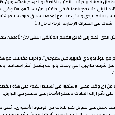
أطفال المشاهير جينات التمثيل الخاصة بوالديهم المشهورين. ظه
شارك فيليبس ابنتيه بيردي والكريكيت مع زوجها السابق مارك سيلفرشتاي
اشترك في النشرات الإخبارية الرجاء إدخال (…)
ل الذي انضم إلى فريق الفيلم الوثائقي البيئي
نحن الأوصياء
كمنت
م مع
ليوناردو دي كابريو
,
قبل الطوفان
“، وأجرينا مقابلات مع ه
ثل شركة كارجيل، التي وعدت بالزراعة بشكل أكثر استدامة، ولم
.
ثر من أي وقت مضى الاستمرار في تسليط الضوء على هذه القصص
 على تأثير إزالة الغابات وقطع الأشجار على مجتمع في البرازيل.
رامب تحصل على تمويل كبير للغاية من الوقود الأحفوري… أعني وز
 سابق في مجال النفط يرفض (إجراء التغيير). وأضاف ستيفنز: “