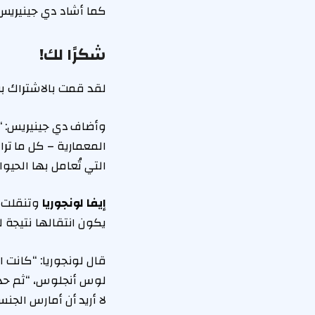
كما أشاد دي جينيريس 
شكرًا لك!
لقد قمت بالاشتراك بن
وأضاف دي جينيريس: “ن
المعمارية – كل ما تر
التي تُعامل بها الحيو
إيفا لونجوريا
وتنقلت أي
يكون انتقالها نتيجة ل
قال لونجوريا: “كانت ا
لوس أنجلوس، “ثم حدث 
لا أريد أن أمارس الج