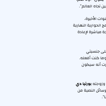
 تجاه العالم”.
ات الأخيرة،
 الحوارية النهارية
جة مباشرة لإعادة
ا) بصدد الحصول على جنسيتي
 وما كنت أفعله.
ررت أنه سيكون
 وزوجته
بورتيا دي
رسائل النصية من
”.