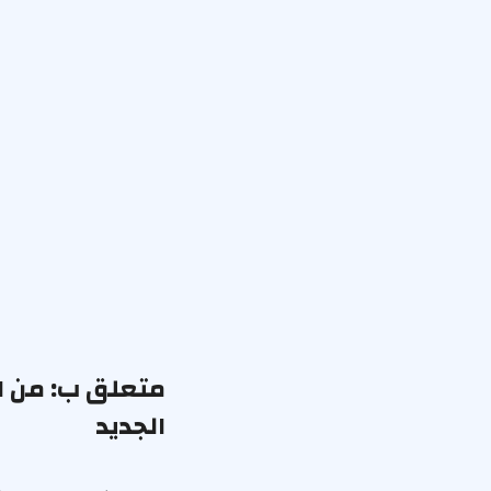
متعلق ب:
من ا
الجديد