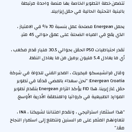
تتضمن خطة التطوير الخاصة بها منصة واحدة مرتبطة
بالبنية التحتية الحالية في حقل إيزابيلا.
يحمل Energean مصلحة عمل بنسبة 70 ٪ في الامتياز ،
الذي يقع في المياه الضحلة على عمق حوالي 45 متر.
تقدر احتياطيات P50 الحقل بحوالي 30.5 مليار قدم مكعب ،
أي ما يعادل 5.4 مليون برميل من ما يعادل النفط.
وقال فرانشيسكو فيديريك ، المدير الفني للدولة في شركة
Energean Croatia: “نحن سعداء بالمضي قدمًا في تطوير
حقل غاز إيرينا. هذا FID يؤكد التزام Energean بتقدم تطوير
الموارد الطبيعية في كرواتيا والمنطقة الأدرية الأوسع.
“هذا استثمار استراتيجي ، ونقدم امتناننا لشريكنا ، INA ،
لتعاونهم المثمر على مر السنين ونتطلع إلى استمرار النجاح
معًا.”