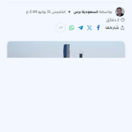
بواسطة
السعودية برس
الخميس 31 يوليو 2:44 م
2 دقائق
شاركها
سجّلت الميزانية السعودية عجزاً قدره 34.5 مليار ريال خلال
الربع الثاني من العام، ما يعكس استمرار الضغوط المالية