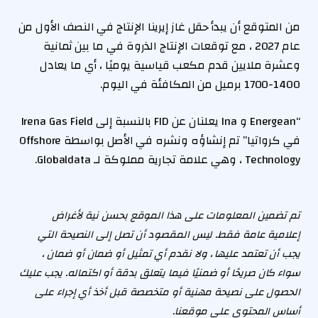
من المتوقع أن يبدأ حقل غاز إيرينا الإنتاج في النصف الأول من
عام 2027 ، مع توقعات الإنتاج الذروة في ما بين ثمانية
وعشرة ملايين قدم مكعب قياسية يوميًا ، أي ما يعادل
1400-1700 برميل من المكافئة في اليوم.
“Energean و Ina يعلنان عن FID بالنسبة إلى Irena Gas Field
في كرواتيا” تم إنشاؤه ونشره في الأصل بواسطة Offshore
Technology ، وهي علامة تجارية مملوكة لـ Globaldata.
تم تضمين المعلومات على هذا الموقع بحسن نية لأغراض
إعلامية عامة فقط. ليس المقصود أن تصل إلى النصيحة التي
يجب أن تعتمد عليها ، ولا نقدم أي تمثيل أو ضمان أو ضمان ،
سواء كان صريحًا أو ضمنيًا فيما يتعلق بدقة أو اكتماله. يجب عليك
الحصول على نصيحة مهنية أو متخصصة قبل أخذ أي إجراء على
أساس المحتوى على موقعنا.