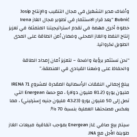
وأضاف مدير التشغيل في مجال التنقيب والإنتاج Josip
Bubnić: “يعد قرار الاستثمار في تطوير مجال الغاز Irena
خطوة أخرى مهمة في تقدم استراتيجيتنا المتمثلة في تعزيز
إنتاج النفط والغاز المحلي وضمان أمن الطاقة على المدى
الطويل لكرواتيا.
“نحن نستثمر برؤية واضحة – لتعزيز أمان إمداد الطاقة
والحفاظ على وضعنا القيادي في المنطقة.”
يبلغ إجمالي النفقات الرأسمالية المقدرة لمشروع IRENA 71
مليون يورو (81.2 مليون دولار) ، مع حصة Energean التي
تصل إلى 50 مليون يورو (43.23 مليون جنيه إسترليني) ، مما
يعكس مصلحتها العملية بنسبة 70 ٪.
سيتم بيع صافي غاز Energean بموجب اتفاقية مبيعات الغاز
طويلة الأجل مع INA.