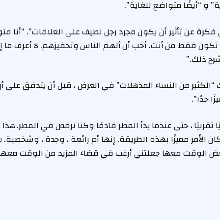
ة” و “أيضًا متواضع للغاية”.
فكرة عن تأثير أن يكون مجرد رجل لطيف على العلاقات”. “أنا م
تكون فقط من أنت. أحب أن ألهم الناس وتحفيزهم. لا أعرف ما إذ
رح ذلك.”
ك “الكثير من النساء المذهلات” في العرض ، قبل أن يتدفق على أ
ا جدًا”.
يًا تقريبًا ، حتى عندما بدأ المطر قادمًا وكنا نرقص في المطر. هذ
ان الأمر مميزًا بهذه الطريقة. إنها أم رائعة ، وجدة ، وشخصية. 
ض الوقت معها جعلتني أرغب في قضاء المزيد من الوقت معها. إ