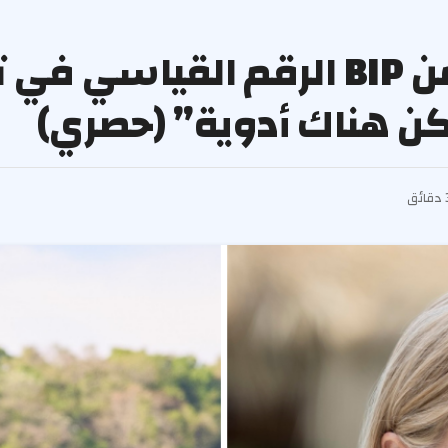
يحدد Gary Levingston من BIP الرقم الق
ائق