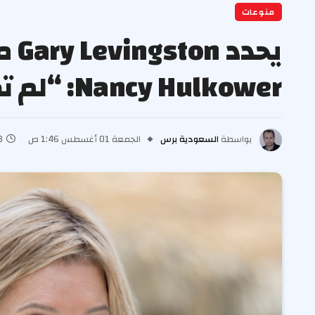
منوعات
Nancy Hulkower: “لم تكن هناك أدوية” (حصري)
بواسطة
السعودية برس
الجمعة 01 أغسطس 1:46 ص
3 دق