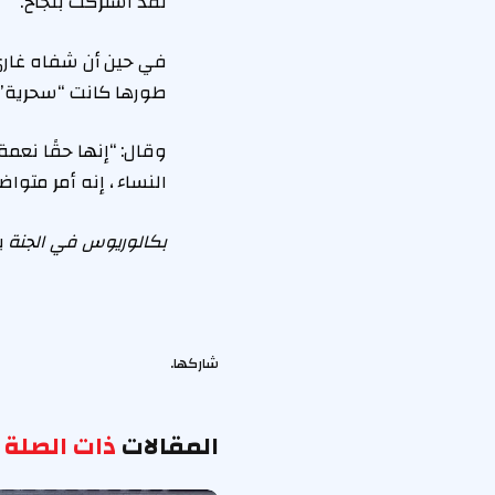
لقد اشتركت بنجاح.
في حين أن شفاه غاري 
طورها كانت “سحرية”.
وقال: “إنها حقًا نعم
النساء ، إنه أمر متواض
بكالوريوس في الجنة
يت
شاركها.
المقالات
ذات الصلة