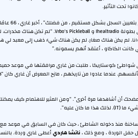
وا تحت التأثير.
ن السجل بشكل مستقيم ، من فضلك” ، أخبر غاري ، 66 عامًا ، حصريًا
في بطولة Ihealtradio و Vrbo's Pickleball. “لم
انا. لم يكن هناك صغار. لم يكن هناك شيء ذهب إلى معبد لي هذ
 كانت الكاكاو ، أعتقد أنهم يسمونه.”
شواطئ كوستاريكا ، طلبت من غاري مرافقتها في موعد حميم 
نفسهم. عندما عادوا من تاريخهم ، مازح المعرض أن غاري كان “لا 
مضحك أن أشاهدها مرة أخرى”. “ومن المثير للاهتمام كيف يمكنك 
ا ما كان عليه”.
ساخنة منذ دخوله الشاطئ ، حيث كان في السابق في موعد مع
 حفل الوردة ، ومع ذلك ،
ناتشا هاردي
أعطى غاري وردة. بالنسبة