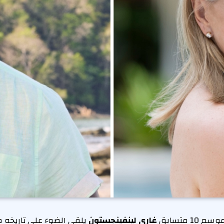
سم 10 متسابق
غاري لينفينجستون
يلقي الضوء على تاريخه 