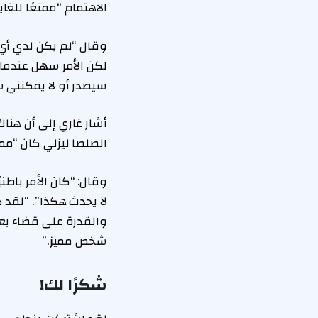
الاهتمام “ممتعًا للغاي
وقال “لم يكن لدي أي 
لكن الأمر سهل عندما 
سيصدر أو لا يمكنني ش
أشار غاري إلى أن هنا
الصلصا ليزلي كان “مميزً
وقال: “كان الأمر باطن
لا يحدث هكذا”. “لقد ك
والقدرة على قضاء بع
شخص مميز.”
شكرًا لك!