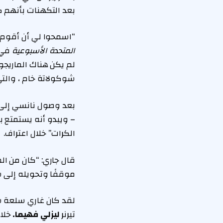
بعد التكهنات بأنهم كان
“اسمحوا لي أن أقوم بتعيي
المتحدة الأسبوعية
لم يكن هناك الماريجو
شوكولاتة خام ، والتي
بعد وصول نانسي إلى 
– ويبدو أنه يستمتع بأ
الكرات” خلال اعتراف.
قال جاري: “كان من ال
موقفًا وتحويله إلى شيء ما (IT). لذلك هذ
لقد كان غاري سلعة 
تيرنر
ليزلي فهيما.
خلال