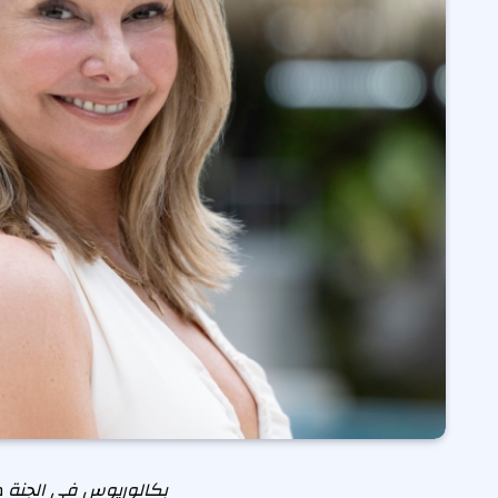
بكالوريوس في الجنة
مو