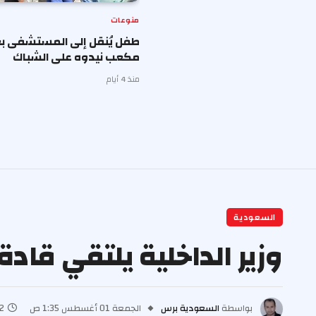
منوعات
طفل يُنقل إلى المستشفى بع
مكعب نيدوه على الشباك
منذ 4 أيام
السعودية
وزير الداخلية يلتقي قادة 
بواسطة
السعودية برس
الجمعة 01 أغسطس 1:35 ص
2 دقائ