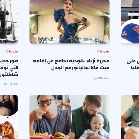
منوعات
منوعات
 على
محررة أزياء يهودية تدافع عن إقامة
صور جديد
لبا
ميت غالا لجاليانو رغم الجدل
التي توف
شاكلتون
منذ يومين
منذ 3 أيام