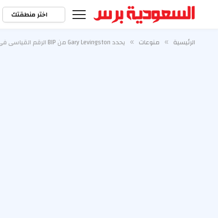
اختر منطقتك
الرئيسية
منوعات
يحدد Gary Levingston من BIP الرقم القياسي في تاريخه مع Nancy Hulkower: “لم تكن هناك أدوية” (حصري)
»
»