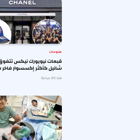
منوعات
قبعات نيويورك نيكس تتفوق
شانيل كأكثر إكسسوار فاخر ط
منذ 20 ساعة