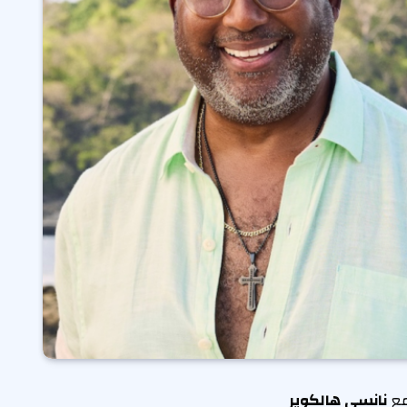
مع
نانسي هالكوير