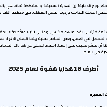
 بروح الدعابة؟ إن الهدية السخيفة والمفككة تمامًا هي بالضب
نحن
هذه الهداي
ة لا يُنسى بقدر ما هو فكاهي، ومثالي للآباء والأصدقاء المق
لمفضل في العمل. بعض العناصر عملية بينما البعض الآخر لا معن
 أن تنتشر بسرعة على إنستا. استعد للتخلي عن هداياك المعتادة
ية في العام!
أطرف 18 هدايا هفوة لعام 2025
 القصيرة