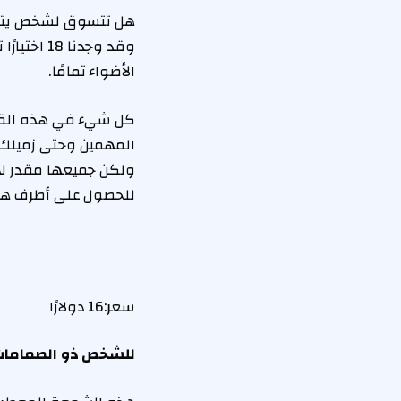
هل تتسوق لشخص يتمتع
وقد وجدنا 18 اختيارًا تضمن الضحك الصاخب وردود الفعل المذهلة. يثق
الأضواء تمامًا.
كل شيء في هذه القائم
المهمين وحتى زميلك ا
ولكن جميعها مقدر لها
للحصول على أطرف هد
سعر:
16 دولارًا
للشخص ذو الصمامات