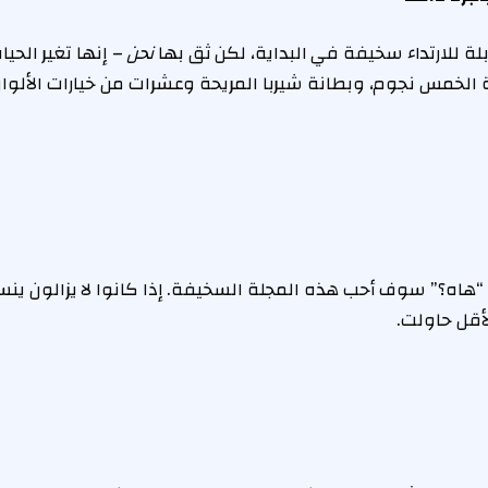
بلة للارتداء سخيفة في البداية، لكن ثق بها
نحن
– إنها تغير الحيا
ن فئة الخمس نجوم، وبطانة شيربا المريحة وعشرات من خيارات الألو
“هاه؟” سوف أحب هذه المجلة السخيفة. إذا كانوا لا يزالون ينسو
لأقل حاولت.