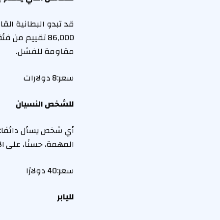
قد تبدو البطانية القا
86,000 تقييم م
مقاومة للفشل.
سعر:
8 دولارات
للشخص النسيان
أي شخص يسأل دائمًا: 
المهمة، حسنًا، على ا
سعر:
40 دولارًا
لليابر