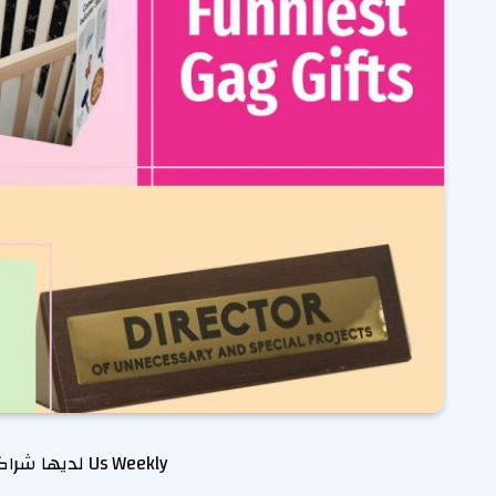
Us Weekly لديها شراكات تابعة. نحن نتلقى تعويضًا عند النقر فوق الرابط وإجراء عملية شراء. يتعلم أكثر!