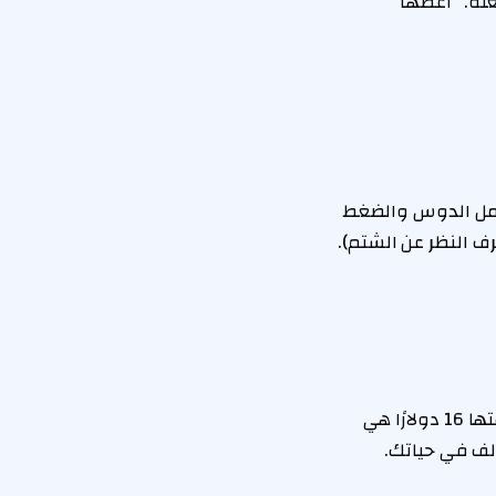
علة.” أعطها
تحمل الدوس والضغط
ف النظر عن الشتم).
إذا مارسوا أراجيحهم في كل فرصة تتاح لهم، فإن سجادة المرحاض هذه التي تبلغ قيمتها 16 دولارًا هي
لف في حياتك.