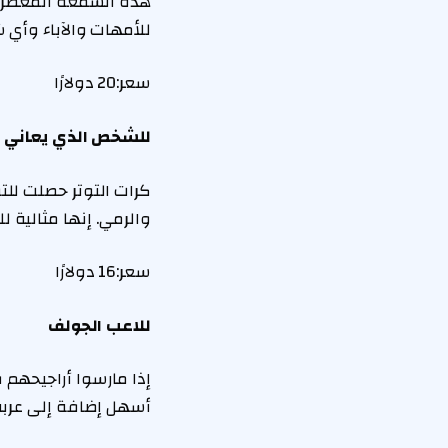
هذه الشمعة المعطرة ب
للأمهات والآباء وأي ش
سعر:
20 دولارًا
للشخص الذي يعاني من
كرات التوتر حصلت للت
والرمي. إنها مثالية 
سعر:
16 دولارًا
للاعب الجولف
أسهل إضافة إلى عربة 