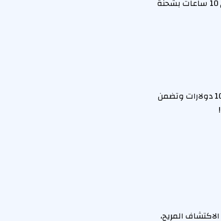
يتصل هذا الهاتف الذي لا يقدر بثمن بالبلوتوث، مما يسمح لهم بالتحدث لمدة تصل إلى 10 ساعات بشحنة
هناك 12 إصدارًا مختلفًا من هذه الجوارب المضحكة للحيوانات، ولكن جميعها أقل من 10 دولارات وتضمن
لاكتشاف المريح،