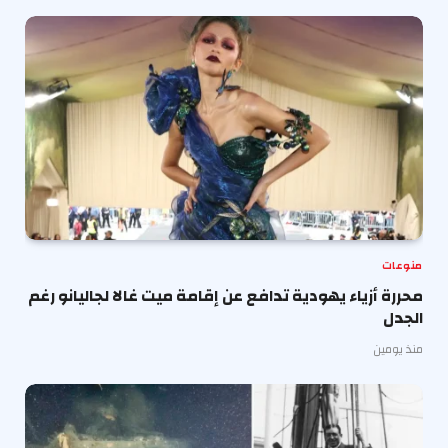
منوعات
محررة أزياء يهودية تدافع عن إقامة ميت غالا لجاليانو رغم
الجدل
منذ يومين