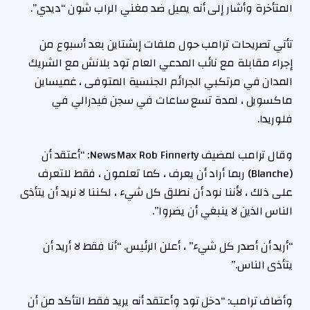
المتأخرة وأشار إلى أنه يميل ضد مغني الراب شون “ديدي”.
تأتي تصريحات ترامب حول ملفات إبشتاين بعد أسبوع من
إجراء مقابلة مع نائب المدعي العام تود بلانش مع الشريك
المدان في مرتكبي الجرائم الجنسية المتوفى ، غميساين
ماكسويل ، لمدة تسع ساعات في سجن فيدرالي في
فلوريدا.
وقال ترامب لمضيف NewsMax Rob Finnerty: “أعتقد أن
(Blanche) ربما أراد أن يعرف ، كما تعلمون ، فقط للتعرف
على ذلك ، لأننا نود أن نطلق كل شيء ، لكننا لا نريد أن يتأذى
الناس الذين لا ينبغي أن يضروا”.
“أريد أن أصدر كل شيء” ، أعلن الرئيس. “أنا فقط لا أريد أن
يتأذى الناس.”
وأضاف ترامب: “دخل تود وأعتقد أنه يريد فقط التأكد من أن