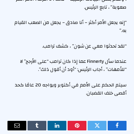
صعوبة” ، تابع الرئيس.
“إنه يجعل الأمر أكثر – أنا صادق – يجعل من الصعب القيام
به.”
“لقد تحدثوا معي عن شون” ، كشف ترامب.
عندما سأل Finnerty عما إذا كان ترامب “على الأرجح” لا
“للأمهات” ، أجاب الرئيس: “أود أن أقول ذلك”.
سيتم الحكم على الأمم في أكتوبر ويواجه 20 عامًا كحد
أقصى خلف القضبان.
فيسبوك
تويتر
بينتيريست
لينكدإن
Tumblr
البريد