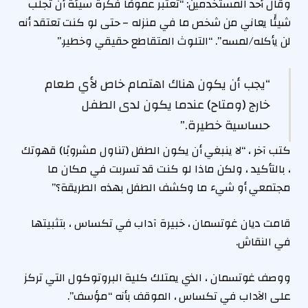
وقال أحد المستخدمين: “تعتبر عمومًا فكرة سيئة أن تجلب
شيئًا يعاني من شخص ما في منزله – حتى لو كنت تعتقد أنه
لن يأكله/لمسه”. “التلوث المتقاطع حقيقي وخطير.”
“يجب أن يكون هناك اهتمام خاص لأي طعام
خارج (ومتاح) عندما يكون لدى الطفل
حساسية خطيرة.”
كتب آخر ، “لا ينبغي أن يكون الطفل (تناول مشروبًا) قهوتك
، بالتأكيد ، ولكن ماذا لو كنت قد تسربت في مكان ما
مجتمعي أو شيء ما وكشف الطفل بهذه الطريقة؟”
قامت ديان غوتسمان ، خبيرة آداب في تكساس ، بتثبيتها
في النقاش.
ووصف غوتسمان ، الذي يمتلك كلية البروتوكول التي تركز
على الآداب في تكساس ، الموقف بأنه “مؤسف”.