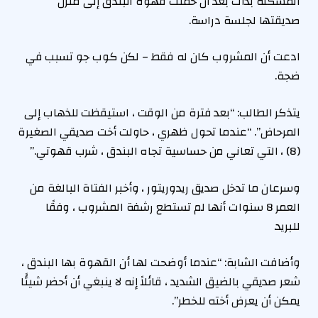
المشكلة بدأت بعد أن حملت قهوة البندق إلى منزل
صديقتها لجلسة دراسة.
ادعت أن المشروب كان له فقط – لكن كوب جو تسبب في
ضجة.
يتذكر الطالب: “بعد فترة من الوقت ، استيقظت للذهاب إلى
المرحاض”. “عندما تحول ظهري ، حاولت أخت صديقي الصغيرة
(8) ، التي تعاني من حساسية تجاه البندق ، شرب قهوتي.”
وسرعان ما تدخل صديق ريدوريتور ، وأخبر الفتاة البالغة من
العمر 8 سنوات أنها لم تستطع رشفة المشروب ، وفقًا
للبريد.
وأضافت الشابة: “عندما أوضحت لها أن القهوة بها البندق ،
شعر صديقي بالضيق الشديد ، قائلاً إنه لا ينبغي أن أحضر شيئًا
يمكن أن يعرض أخته للخطر”.