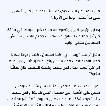
قال ترامب عن قضية ديدي: “حسنًا ، لقد كان في الأساس ،
على ما أعتقد ، نوعًا من الأبرياء”.
بدا أن الرئيس لا يزال يتصارع مع ما إذا كان سيفكر في الرأفة
من أجل معارفه السابق وكشف أنه قد تم الاتصال به بشأن
العفو عن مغني الراب.
وقال ترامب: “ربما – آي ، كما تعلمون ، كنت ودودًا للغاية
معه. لقد تواققت معه بشكل رائع ، وبدا وكأنني رجل لطيف.
لم أكن أعرفه جيدًا ، لكن عندما ركضت للمكتب كان عدائيًا
للغاية”.
“من الصعب ، كما تعلمون ، مثلنا ، نحن بشر ، ولا نود أن
نحصل على الأشياء في حكمنا ، أليس كذلك؟ ولكن عندما
كنت تعرف شخصًا ما وكنت على ما يرام ، ثم ترشح للمناصب
، وقدم بعض البيانات الرهيبة – لذلك ، لا أعرف ، الأمر أكثر