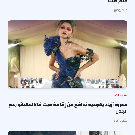
فاخر طلبا
منذ يومين
منوعات
محررة أزياء يهودية تدافع عن إقامة ميت غالا لجاليانو رغم
الجدل
منذ 3 أيام