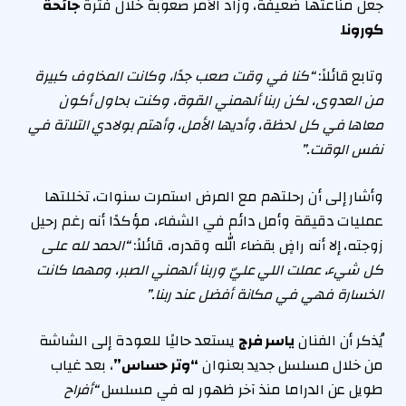
جعل مناعتها ضعيفة، وزاد الأمر صعوبة خلال فترة
جائحة
كورونا
.
وتابع قائلاً:
“كنا في وقت صعب جدًا، وكانت المخاوف كبيرة
من العدوى، لكن ربنا ألهمني القوة، وكنت بحاول أكون
معاها في كل لحظة، وأديها الأمل، وأهتم بولادي التلاتة في
نفس الوقت.”
وأشار إلى أن رحلتهم مع المرض استمرت سنوات، تخللتها
عمليات دقيقة وأمل دائم في الشفاء، مؤكدًا أنه رغم رحيل
زوجته، إلا أنه راضٍ بقضاء الله وقدره، قائلاً:
“الحمد لله على
كل شيء، عملت اللي عليّ وربنا ألهمني الصبر، ومهما كانت
الخسارة فهي في مكانة أفضل عند ربنا.”
يُذكر أن الفنان
ياسر فرج
يستعد حاليًا للعودة إلى الشاشة
من خلال مسلسل جديد بعنوان
“وتر حساس”
، بعد غياب
طويل عن الدراما منذ آخر ظهور له في مسلسل
“أفراح