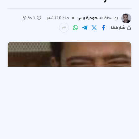
بواسطة
السعودية برس
منذ 10 أشهر
1 دقائق
شاركها
احتفلت
المخرجة شيرين عادل
بمرور 22 عاما على عرض
مسلسلها الاجتماعي الكوميدي «حكايات زوج معاصر» من