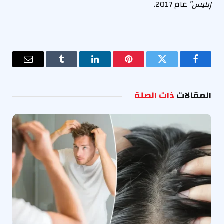
إبليس”
عام 2017.
فيسبوك
تويتر
بينتيريست
لينكدإن
Tumblr
البريد
الإلكترو
المقالات
ذات الصلة