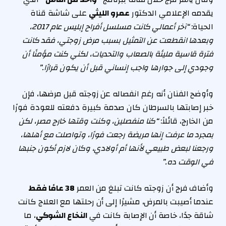
يقدمه الإعلامي الدكتور
عمرو الليثي
على شاشة قناة
الحياة:
“آخر أعمالي كانت مسلسل أفراح إبليس عام 2017،
وبعدها انقطعت عن التمثيل بسبب مرض زوجتي، فقد كانت
فترة قاسية مليئة بالصعاب والتحديات، لكني كنت مؤمنًا أن
وجودي إلى جوارها واجب إنساني قبل أن يكون قرارًا.”
وأوضح الفنان أنه رغم انفصاله عن زوجته قبل مرضها، فإن
خبر إصابتها بالسرطان كان صدمة كبيرة دفعته للعودة فورًا
من الخارج، قائلاً:
“كنا منفصلين، وكنت وقتها خارج مصر، لكن
بمجرد ما عرفت إنها مريضة رجعت فورًا، وتواصلت مع أهلها،
ورجعنا لبعض طبيعي لأنها أم أولادي، وكان لازم أكون جنبها
في الوقت ده.”
وأضاف فرج أن زوجته كانت تبلغ من العمر
38 عامًا فقط
عندما أصيبت بالمرض، مشيرًا إلى أن رحلتها مع العلاج كانت
شاقة جدًا، خاصة أن الإصابة كانت في
النخاع الشوكي
، ما