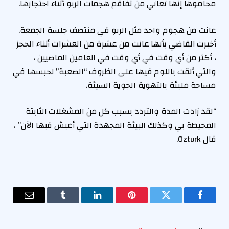
محاموها إنها تعاني من تفاقم هجمات الربو أثناء احتجازها.
عانت من هجوم واحد مثل الربو في منتصف جلسة الجمعة.
أخبرت القاضي بأنها عانت من عشرة من العشرات أثناء الحجز
، أكثر من أي وقت في أي وقت في العامين الماضيين ،
والتي ألقت باللوم فيها على الظروف “الصعبة” لحبسها في
مساحة مليئة بالتهوية الجوية السيئة.
“لقد زادت المدة والتردد بسبب كل من المشغلات الثابتة
المحيطة بي وكذلك البيئة المجهدة التي أعيش فيها الآن” ،
قال Ozturk.
فيسبوك
تويتر
بينتيريست
لينكدإن
Tumblr
البريد
الإلكترو