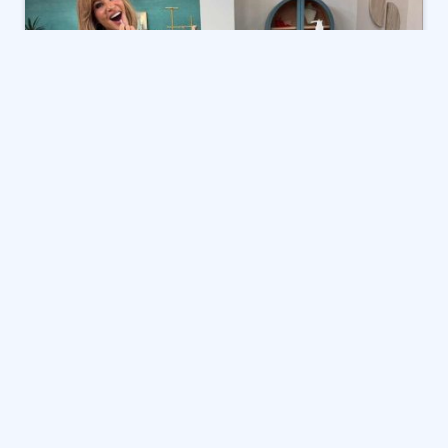
يستعد مشاهدو HSN ليقولوا وداعًا لعدد قليل من رفاقهم
المفضلين في التسوق.
في يوم الجمعة ، 9 مايو ، أعلنت شبكة التسوق المنزلية أن
العديد من المضيفين ستتركون قبل الانتقال الكبير للشركة
إلى ولاية بنسلفانيا.
“خلال الأشهر المقبلة ، سنقول وداعًا
ناتاشا لويد
و
هيلين
كيني
و
إيمي موريسون
و
لين مورفي
و
مارلو سميث
و
فاليري
غبي
و
ريبيكا فارغاس
و
ميشيل خيوط
و
جاي يوفان
كتب HSN