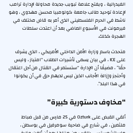
الفيدرالية ، ويفتح علامة تبويب جديدة محاولة لإدارة ترامب
لإعادة توحيد طالب جامعة كولومبيا محسن مهدوي ، وهو
ناشط في الحرم الفلسطيني الذي أمر به قاض مختلف في
فيرمونت في الأسبوع الماضي بعد أن اعتدت سلطات
الهجرة كذلك.
متحدث باسم وزارة الأمن الداخلي الأمريكي ، الذي يشرف
على ICE ، في بيان يسمى تأشيرات الطلاب “امتياز ، وليس
حقًا” ، مضيفًا أن الإدارة “ستستمر في القتال من أجل اعتقال
وأحتجز وإزالة الأجانب الذين ليس لديهم حق في أن يكونوا
في هذا البلد”.
“مخاوف دستورية كبيرة”
ألقي القبض على Ozturk في 25 مارس من قبل ضباط
ملثمين ، في شارع في ضاحية سومرفيل في بوسطن ،
ماساتشوستس ، بالقرب من منزلها بعد أن ألغت وزارة