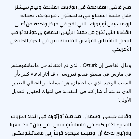
منح قاضي المقاطعة في الولايات المتحدة وليام سيشنز
خلال جلسة استماع في بيرلينجتون ، فيرمونت ، بكفالة
لروميسيس أوزتورك ، التي تقع في مركز واحدة من أعلى
القضايا التي تخرج من حملة الرئيس الجمهوري دونالد ترامب
لترحيل الناشطين المؤيدين للفلسطينيين في الحرم الجامعي
الأمريكي.
وقال القاضي إن Ozturk ، الذي تم اعتقاله في ماساتشوستس
في مارس في مقطع فيديو فيروسي ، قد أثار ادعاء كبير بأن
السبب الوحيد الذي تم احتجازه هو “ببساطة وبالحتالي التعبير
الذي قدمته أو شاركته في المقدمة في انتهاك لحقوق التعديل
الأولى”.
وقالت جيسي روسمان ، محامية أوزتورك في اتحاد الحريات
المدنية الأمريكية في ماساتشوستس ، في بيان “لقد شعرنا
بالارتياح لدرجة أن روميسا سيعود قريباً إلى ماساتشوستس ،