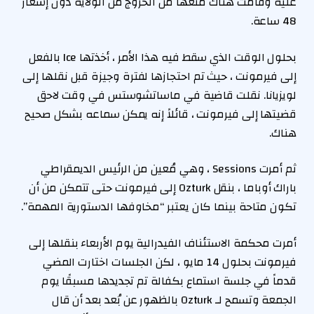
عليه وقامت هناك منعها من الخروج من الولاية دون إشعار
48 ساعة.
بحلول الوقت الذي سقط فيه هذا الأمر ، أخذتها Ice بالفعل
إلى فيرمونت ، حيث تم احتجازها لفترة وجيزة قبل نقلها إلى
لويزيانا. نقلت قاضية في ماساتشوستس في وقت لاحق
قضيتها إلى فيرمونت ، قائلاً إنه يمكن سماعه بشكل صحيح
هناك.
ثم أمرت Sessions ، وهي مُعين من الرئيس الديمقراطي
باراك أوباما ، بنقل Ozturk إلى فيرمونت حتى تتمكن من أن
تكون متاحة بينما كان يعتبر “مخاوفها الدستورية المهمة”.
أمرت محكمة الاستئناف الفيدرالية يوم الأربعاء بنقلها إلى
فيرمونت بحلول 14 مايو ، لكن الجلسات اختارت المضي
قدماً في جلسة استماع بكفالة تم تجديدها مسبقًا يوم
الجمعة وتسمح لـ Ozturk بالظهور عن بُعد بعد أن قال