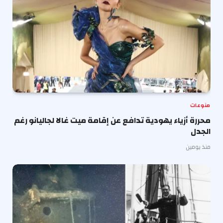
منوعات
محررة أزياء يهودية تدافع عن إقامة ميت غالا لجاليانو رغم
الجدل
منذ يومين