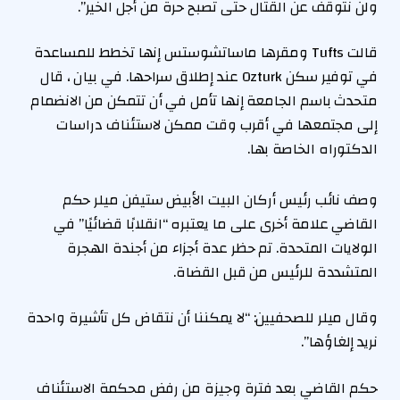
ولن نتوقف عن القتال حتى تصبح حرة من أجل الخير”.
قالت Tufts ومقرها ماساتشوستس إنها تخطط للمساعدة
في توفير سكن Ozturk عند إطلاق سراحها. في بيان ، قال
متحدث باسم الجامعة إنها تأمل في أن تتمكن من الانضمام
إلى مجتمعها في أقرب وقت ممكن لاستئناف دراسات
الدكتوراه الخاصة بها.
وصف نائب رئيس أركان البيت الأبيض ستيفن ميلر حكم
القاضي علامة أخرى على ما يعتبره “انقلابًا قضائيًا” في
الولايات المتحدة. تم حظر عدة أجزاء من أجندة الهجرة
المتشددة للرئيس من قبل القضاة.
وقال ميلر للصحفيين: “لا يمكننا أن نتقاض كل تأشيرة واحدة
نريد إلغاؤها”.
حكم القاضي بعد فترة وجيزة من رفض محكمة الاستئناف