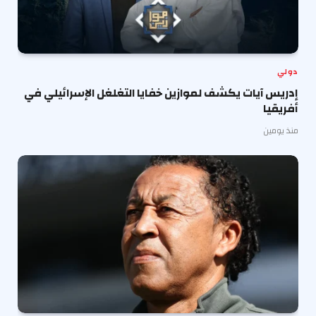
دولي
إدريس آيات يكشف لموازين خفايا التغلغل الإسرائيلي في
أفريقيا
منذ يومين