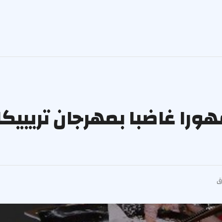
را غاضبا بمهرجان تريبيكا: