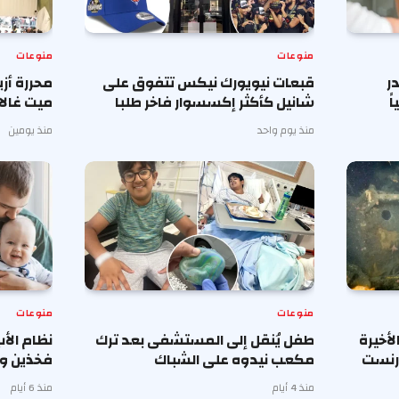
منوعات
منوعات
ر
قبعات نيويورك نيكس تتفوق على
محررة أز
ً
شانيل كأكثر إكسسوار فاخر طلبا
ميت غالا 
منذ يوم واحد
منذ يومين
منوعات
منوعات
أخيرة
طفل يُنقل إلى المستشفى بعد ترك
نظام الأ
إرنست
مكعب نيدوه على الشباك
فخذين وب
منذ 4 أيام
منذ 6 أيام