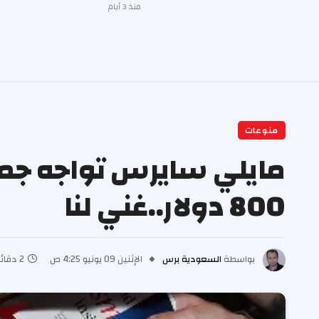
منذ 3 أيام
منوعات
مايلي سايرس تواجه جمهو
800 دولار..غني لنا
بواسطة
السعودية برس
الإثنين 09 يونيو 4:25 ص
2 دقائق