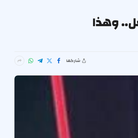
.. وهذا
شاركها