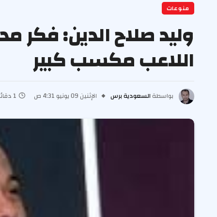
منوعات
وليد صلاح الدين: فكر م
اللاعب مكسب كبير
بواسطة
السعودية برس
الإثنين 09 يونيو 4:31 ص
1 دقائق