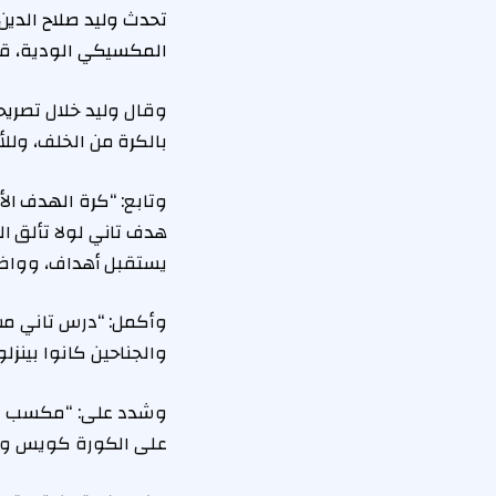
تحدث وليد صلاح الدين
المكسيكي الودية، قب
وقال وليد خلال تصريح
بالكرة من الخلف، ول
وتابع: “كرة الهدف 
هدف تاني لولا تألق 
يستقبل أهداف، وواضح
وأكمل: “درس تاني مس
والجناحين كانوا بينزل
وشدد على: “مكسب كبي
على الكورة كويس وه