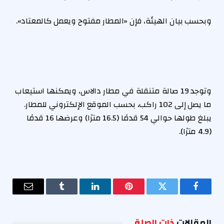
وبحسب بيان الهيئة، فإن «المطار مفتوح ويعمل كالمعتاد».
وتوجد 19 صالة متنقلة في مطار دالاس، ويمكنها استيعاب
ما يصل إلى 102 راكب، بحسب الموقع الإلكتروني للمطار.
يبلغ طولها حوالي 54 قدمًا (16.5 مترًا) وعرضها 16 قدمًا
(4.9 مترًا).
فيسبوك
تويتر
بينتيريست
لينكدإن
Tumblr
البريد
الإلكترو
المقالات
ذات الصلة