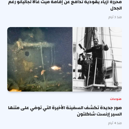
محررة أزياء يهودية تدافع عن إقامة ميت غالا لجاليانو رغم
الجدل
منذ 3 أيام
منوعات
صور جديدة تكشف السفينة الأخيرة التي توفي على متنها
السير إرنست شاكلتون
منذ 4 أيام