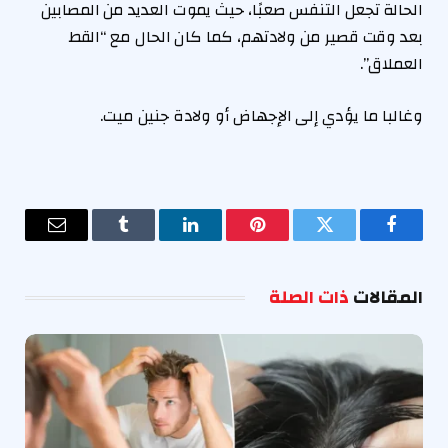
الحالة تجعل التنفس صعبًا، حيث يموت العديد من المصابين
بعد وقت قصير من ولادتهم، كما كان الحال مع “القط
العملاق”.
وغالبا ما يؤدي إلى الإجهاض أو ولادة جنين ميت.
فيسبوك
تويتر
بينتيريست
لينكدإن
Tumblr
البريد
الإلكترو
المقالات
ذات الصلة