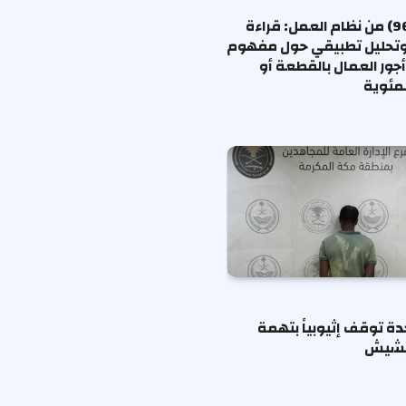
المادة (96) من نظام العمل: قراءة
وتحليل تطبيقي حول مفهوم
جور العمال بالقطعة أو
لمئوية
دة توقف إثيوبياً بتهمة
لحشيش