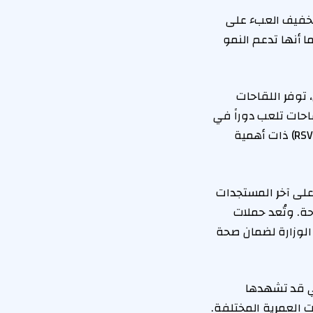
تخفيف العبء على
ا أنها تدعم النمو
توفر اللقاحات
قاحات تلعب دوراً في
الوقاية من أشكاله الشديدة. وتُعد لقاحات الإنفلونزا والفيروس التنفسي المخلوي (RSV) ذات أهمية
 على آخر المستجدات
ة. وتُعد حملات
د الوزارة لضمان صحة
ي قد تشهدها
ت العمرية المختلفة.