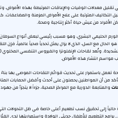
تقليل معدلات الوفيات والإعاقات المرتبطة بهذه الأمراض، و
ل التكاليف المترتبة على علاج الأمراض المزمنة والمضاعفات. كم
الأفراد من عيش حياة أكثر إنتاجية وصحة.
لورم الحليمي البشري، وهو مسبب رئيسي لبعض أنواع السرطان، 
 الحال مع السل، الذي لا يزال يمثل تحدياً صحياً عالمياً، فإن الل
ب مواسم انتشار هذه الأمراض.
صحة تعمل باستمرار على تحديث قوائم اللقاحات الموصى بها بناءً
لتأكد من أن المواطنين يحصلون على أحدث وأفضل الحمايات المتاح
حات
والمتابعة الدورية مع المراكز الصحية، جزءاً لا يتجزأ من جهو
 حالياً إلى تحقيق نسب تطعيم أعلى خاصة في ظل التحولات الت
لى برامج التطعيم للأطفال حديثي الولادة واستمراريتها لدى الفئا