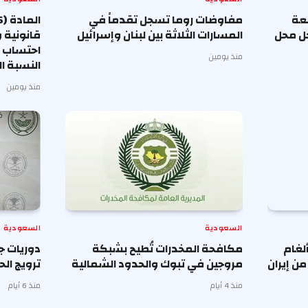
معة
مفاوضات روما تسجل تقدماً في
حل محل
المسارات الثلاثة بين لبنان وإسرائيل
قانونية 
احتساب أ
منذ يومين
النسبة ا
منذ يومين
السعودية
السعودية
لغام
مكافحة المخدرات تُطيح بشبكة
دوريات ج
ن إيران
مروجين في تبوك والحدود الشمالية
ترويج ا
منذ 4 أيام
منذ 6 أيام