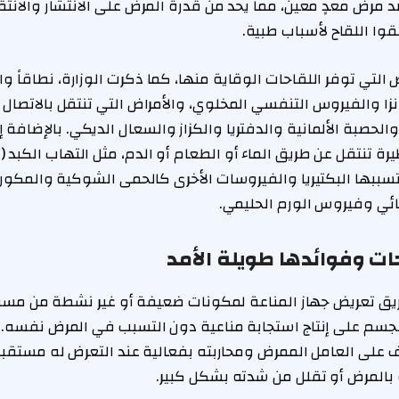
مرض معدٍ معين، مما يحد من قدرة المرض على الانتشار والانتقال
لقوا اللقاح لأسباب طبية.
التي توفر اللقاحات الوقاية منها، كما ذكرت الوزارة، نطاقاً و
زا والفيروس التنفسي المخلوي، والأمراض التي تنتقل بالاتصال ال
لحصبة الألمانية والدفتريا والكزاز والسعال الديكي. بالإضافة 
 تنتقل عن طريق الماء أو الطعام أو الدم، مثل التهاب الكبد (أ)
سببها البكتيريا والفيروسات الأخرى كالحمى الشوكية والمكور
ائي وفيروس الورم الحليمي.
حات وفوائدها طويلة الأمد
يق تعريض جهاز المناعة لمكونات ضعيفة أو غير نشطة من مسبب
لجسم على إنتاج استجابة مناعية دون التسبب في المرض نفسه. و
 على العامل الممرض ومحاربته بفعالية عند التعرض له مستقبلاً
ة بالمرض أو تقلل من شدته بشكل كبير.