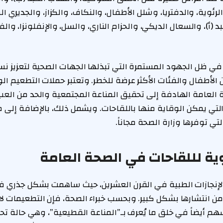
الرئوية، والدفتريا، وشلل الأطفال، والنكاف، والكزاز، والجديري 
د (أ)، والسعال الديكي، والحزام الناري، والسل، والإنفلونزا، و
في ظل الجهود المستمرة التي تبذلها الجهات الصحية لتعزيز ن
الأطفال والفئات الأكثر عرضة للخطر. وتعتبر حملات التطعيم الوط
 العامة الهادفة إلى تحقيق المناعة المجتمعية والحد من الع
لتي يمكن الوقاية منها باللقاحات. ويشمل ذلك، بالإضافة إلى ما
لتي توفرها وزارة الصحة مجاناً.
وية لللقاحات في الصحة العامة
الإنجازات الطبية في القرن العشرين، حيث ساهمت بشكل جذري ف
من انتشارها بشكل كبير. وبحسب خبراء الصحة، فإن التطعيمات لا
م أيضاً في خلق ما يُعرف بـ”المناعة القطيعية”، وهي حالة ت