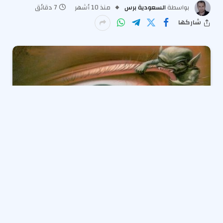
بواسطة
السعودية برس
منذ 10 أشهر
7 دقائق
شاركها
هل الجن ممكن يسكن البيت ويؤذى لأنه أصابنا حسد
ومرض؟.. سؤال أجاب عنه الشيخ أحمد وسام، أمين الفتوى
بدار الإفتاء المصرية، وذلك خلال لقائه بالبث المباشر المذاع
عبر صفحة دار الإفتاء المصرية على موقع التواصل