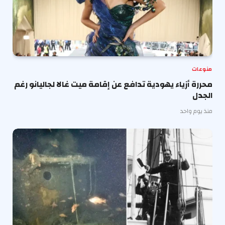
منوعات
محررة أزياء يهودية تدافع عن إقامة ميت غالا لجاليانو رغم
الجدل
منذ يوم واحد