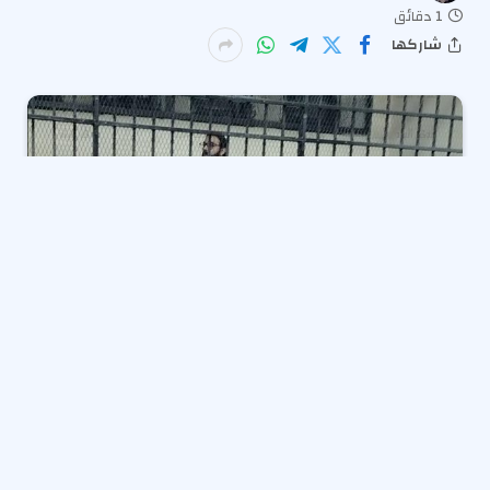
1 دقائق
شاركها
عاقبت
محكمة جنايات القاهرة
شابا بالحبس سنة مع
الشغل لاتهامه بقطع اذن آخر بـ”عضة” عقب خلاف بينهما
على أولوية المرور.