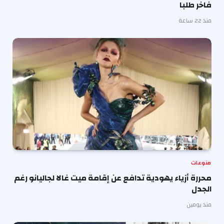
فاخر طلبا
منذ 22 ساعة
منوعات
محررة أزياء يهودية تدافع عن إقامة ميت غالا لجاليانو رغم
الجدل
منذ يومين