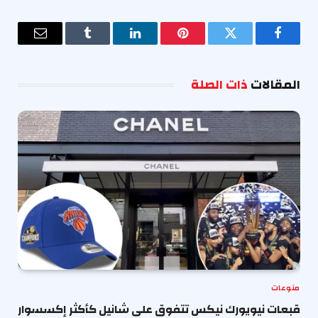
فيسبوك
تويتر
بينتيريست
لينكدإن
Tumblr
البريد
الإلكترو
المقالات
ذات الصلة
منوعات
قبعات نيويورك نيكس تتفوق على شانيل كأكثر إكسسوار