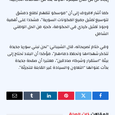
كما أشار لافروف إلى أن “موسكو تتفهم تطلع دمشق
لتوسيع تمثيل جميع المكونات السورية”، مشددا على أهمية
وجود تمثيل كردي في الحكومة، كجزء من الحل الوطني
الشامل.
وفي ختام تصريحاته، قال الشيباني: “نحن نبني سوريا جديدة
تتذكر شهداءها وتحفظ دماءهم”، مؤكدا أن البلاد تحتاج إلى
بيئة “استقرار وشركاء صادقين”، معتبرا أن صفحة جديدة
بدأت عنوانها “التعاون والسيادة غير القابلة للتجزئة”.
فيسبوك
تويتر
بينتيريست
لينكدإن
Tumblr
البريد
الإلكترو
المقالات
ذات الصلة