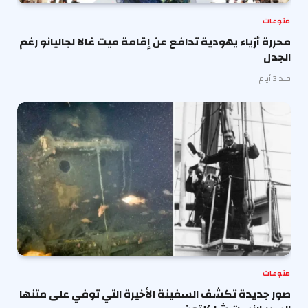
منوعات
محررة أزياء يهودية تدافع عن إقامة ميت غالا لجاليانو رغم
الجدل
منذ 3 أيام
منوعات
صور جديدة تكشف السفينة الأخيرة التي توفي على متنها