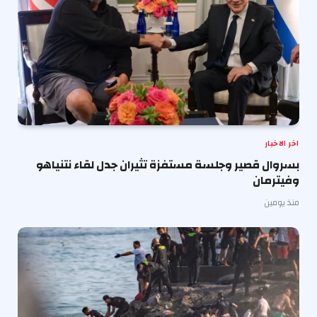
اخر الاخبار
بسروال قصير وجلسة مستفزة تثيران جدل لقاء نتنياهو
وفيترمان
منذ يومين