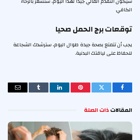
سيكون التقدم المالي جيدًا لهذا اليوم، ستشعر بالرخاء
الكافي.
توقعات برج الحمل صحيا
يجب أن تتمتع بصحة جيدة طوال اليوم، سترشدك الشجاعة
للحفاظ على لياقتك البدنية.
فيسبوك
تويتر
بينتيريست
لينكدإن
Tumblr
البريد
الإلكترو
المقالات
ذات الصلة