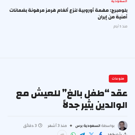
السعودية
بلومبرج: مهمة أوروبية لنزع ألغام هرمز مرهونة بضمانات
أمنية من إيران
منذ 5 أيام
منوعات
عقد “طفل بالغ” للعيش مع
الوالدين يثير جدلاً
بواسطة
السعودية برس
منذ 3 أشهر
3 دقائق
شاركها