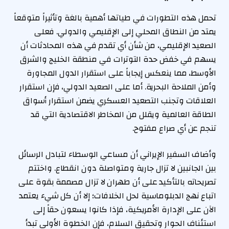
تحمل هذه التطورات في طياتها أهمية بالغة وتأثيراً متوقعاً
يمتد من النطاق المحلي إلى الإقليمي والدولي. فعلى
الصعيد الإقليمي، من شأن أي تقدم في هذه المحادثات أن
يسهم في خفض حدة التوترات في منطقة الخليج والشرق
الأوسط، مما ينعكس إيجاباً على استقرار الدول المجاورة
وأمن الملاحة البحرية. أما على الصعيد الدولي، فإن استقرار
العلاقات وتجنب التصعيد العسكري يضمن استقرار أسواق
الطاقة العالمية ويقلل من المخاطر الاقتصادية التي قد
تنجم عن أي صراع مفتوح.
وأضاف السفير الإيراني أن مساعي الوسطاء لتبادل الرسائل
بين الجانبين لا تزال جارية ومتواصلة دون انقطاع. واختتم
تصريحاته بالتأكيد على أن طهران لا تزال مصممة بقوة على
اتباع نهج الدبلوماسية لحل الخلافات؛ إلا أن كل شيء يعتمد
الآن على الإدارة الأمريكية، فإذا كانوا يسعون حقاً إلى
استئناف الحوار وتحقيق السلام، فإن الخطوة الأولى تبدأ