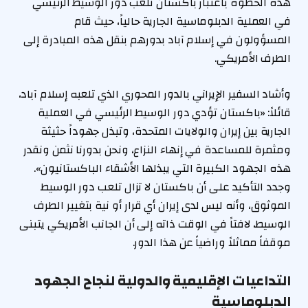
هذه الخطوة باعتبار باكستان تلعب دور الوسيط الرئيسي
في العملية الدبلوماسية الجارية حالياً، حيث قام
المسؤولون في إسلام آباد بدورهم بنقل هذه المبادرة إلى
الطرف الأمريكي.
وأشاد السفير الإيراني بالدور المحوري الذي تلعبه إسلام آباد،
قائلاً: «باكستان تؤدي دور الوسيط الرئيسي في العملية
الجارية بين إيران والولايات المتحدة، وتبذل جهوداً حثيثة
ومثمرة للمساعدة في إنهاء النزاع، ونحن بدورنا نثمن ونقدر
هذه الجهود الكبيرة التي يبذلها الأشقاء الباكستانيون».
وجدد التأكيد على أن باكستان لا تزال تلعب دور الوسيط
الموثوق، وأنه ليس لدى إيران أي قرار أو نية بتغيير الطرف
الوسيط، لافتاً في الوقت ذاته إلى أن الجانب الأمريكي يتبنى
موقفاً مماثلاً وراضياً عن هذا الدور.
التداعيات الإقليمية والدولية لنجاح الجهود
الدبلوماسية