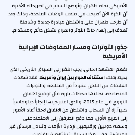
الأمريكي تجاه طهران. وأوضح السفير في تصريحاته الأخيرة
أن الكرة الآن أصبحت في ملعب الولايات المتحدة، وذلك بعد
أن طرحت طهران على واشنطن مبادرة جديدة وشاملة
تهدف إلى إنهاء حالة التوتر والصراع بشكل دائم ومستدام.
جذور التوترات ومسار المفاوضات الإيرانية
الأمريكية
لفهم المشهد الحالي، يجب النظر إلى السياق التاريخي الذي
يحيط بملف
استئناف الحوار بين إيران وأمريكا
. فقد شهدت
العلاقات بين البلدين عقوداً من القطيعة والتوترات
المتصاعدة، تخللتها محطات بارزة مثل توقيع الاتفاق
النووي في عام 2015، والذي اعتبر حينها إنجازاً دبلوماسياً
كبيراً. إلا أن انسحاب واشنطن من الاتفاق لاحقاً أعاد الأمور
إلى المربع الأول، مما دفع الطرفين إلى الاعتماد على
وسطاء دوليين وإقليميين لإدارة الأزمات وتبادل الرسائل غير
المباشرة. وفي هذا السياق، تبرز أهمية القنوات