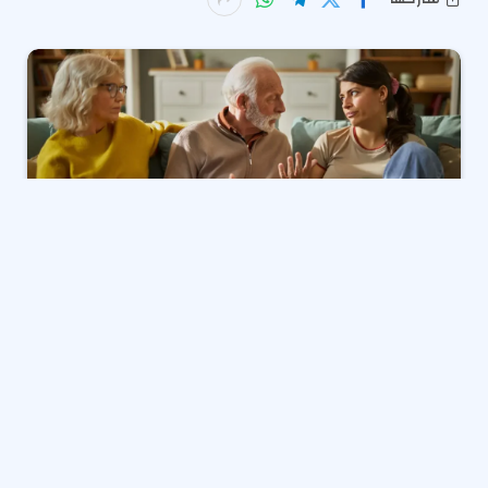
في ظل ارتفاع تكاليف المعيشة بشكل كبير، يجد عدد متزايد
من الشباب البالغين أنفسهم مضطرين للعيش مع عائلاتهم.
وقد أدى هذا الواقع الاقتصادي إلى ظهور اتجاهات جديدة
في العلاقات الأسرية، حيث يلجأ بعض الآباء إلى إبرام عقود
رسمية لتنظيم إقامة أبنائهم البالغين في المنزل، مما يثير
نقاشات حول مدى ملاءمة هذه الإجراءات. هذا الوضع يسلط
الضوء على التحديات التي يواجهها الشباب في العثور على