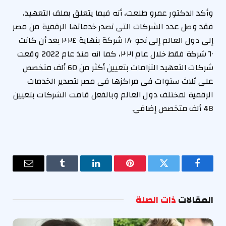
وأكد الدكتور عمرو طلعت، أنه فيما يتعلق بملف التعهيد،
فقد وصل عدد الشركات التى تصدر خدماتها الرقمية من مصر
إلى دول العالم إلى نحو ١٨٠ شركة بنهاية ٢٠٢٤ بعد أن كانت
٦٠ شركة فقط خلال عام ٢٠٢١، كما انه منذ عام 2022 وقعت
شركات التعهيد التزامات بتعيين أكثر من 60 ألف متخصص
على ثلاث سنوات فى مراكزها فى مصر لتصدير الخدمات
الرقمية لمختلف دول العالم وبالفعل قامت الشركات بتعيين
48 ألف متخصص إضافى.
فيسبوك
تويتر
بينتيريست
لينكدإن
Tumblr
البريد
الإلكترو
المقالات
ذات الصلة