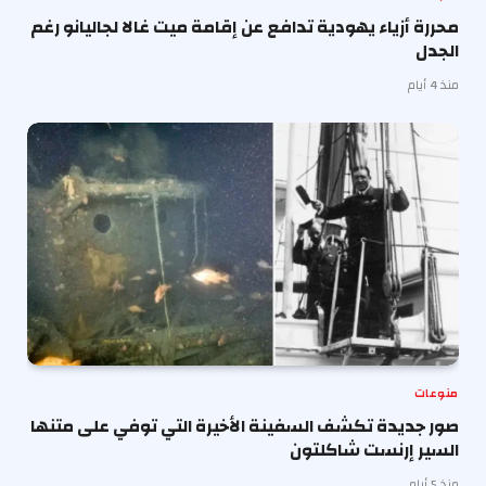
محررة أزياء يهودية تدافع عن إقامة ميت غالا لجاليانو رغم
الجدل
منذ 4 أيام
منوعات
صور جديدة تكشف السفينة الأخيرة التي توفي على متنها
السير إرنست شاكلتون
منذ 5 أيام