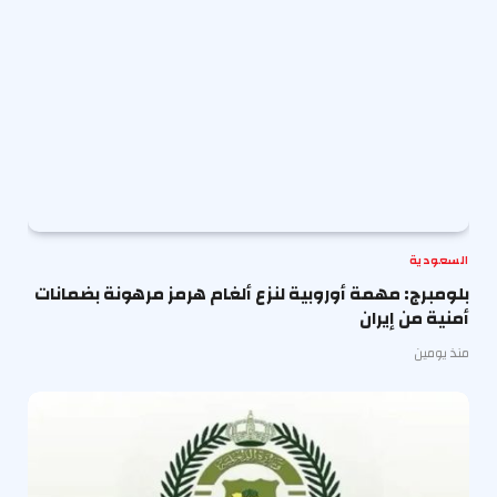
السعودية
بلومبرج: مهمة أوروبية لنزع ألغام هرمز مرهونة بضمانات
أمنية من إيران
منذ يومين