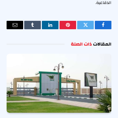
الدفاعية.
فيسبوك
تويتر
بينتيريست
لينكدإن
Tumblr
البريد
الإلكترو
المقالات
ذات الصلة