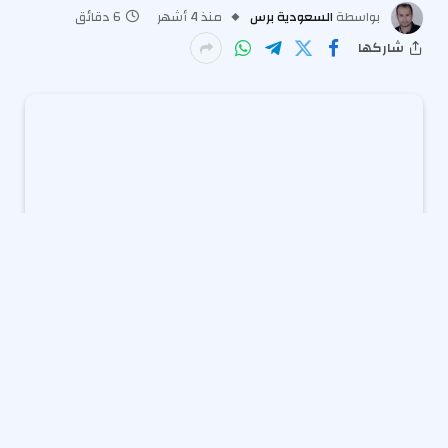
بواسطة
السعودية برس
منذ 4 أشهر
6 دقائق
شاركها
تتزايد المخاوف في أوروبا بشأن استمرار ارتفاع أسعار الطاقة
حتى بعد التوصل إلى اتفاق سلام لإنهاء الحرب في الشرق
الأوسط، مما يدفع دول الاتحاد الأوروبي إلى ضرورة
الاستعداد لـ “اضطراب قد يطول”. وقدذرّع كبير مسؤولي
الطاقة في الاتحاد الأوروبي، دان يورغنسن، الدول الأعضاء