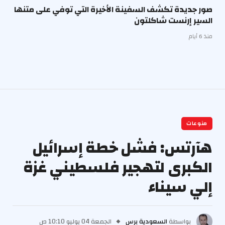
صور جديدة تكشف السفينة الأخيرة التي توفي على متنها
السير إرنست شاكلتون
منذ 6 أيام
منوعات
هآرتس: فشل خطة إسرائيل
الكبرى لتهجير فلسطيني غزة
إلي سيناء
بواسطة
السعودية برس
الجمعة 04 يوليو 10:10 ص