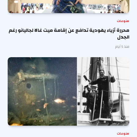
منوعات
محررة أزياء يهودية تدافع عن إقامة ميت غالا لجاليانو رغم
الجدل
منذ 5 أيام
منوعات