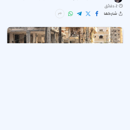
2 دقائق
شاركها
كشفت صحيفة هآرتس العبرية، في تقرير عاجل، عن وجود
خلافات حادة داخل الحكومة الإسرائيلية بشأن ما وصف
بـ”الخطة الفاشلة” لإنشاء مراكز توزيع غذاء في قطاع غزة
بإشراف شركة أمريكية خاصة، وذلك في إطار محاولات