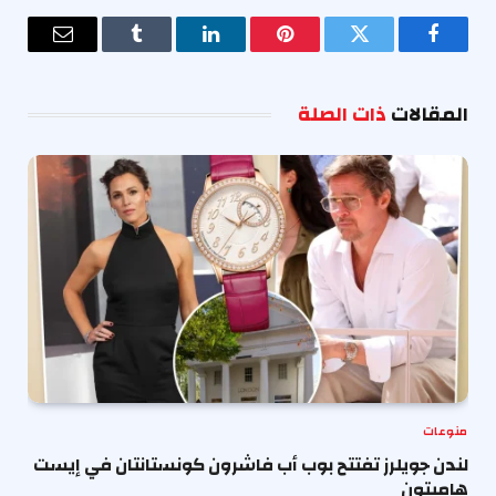
فيسبوك
تويتر
بينتيريست
لينكدإن
Tumblr
البريد
الإلكترو
المقالات
ذات الصلة
منوعات
لندن جويلرز تفتتح بوب أب فاشرون كونستانتان في إيست
هامبتون