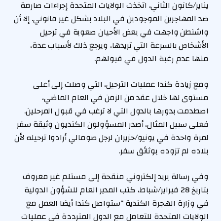
يناير/كانون الثاني، اتخذت الولايات المتحدة إجراءات صارمة
ضد المهاجرين الموجودين في البلاد بشكل غير قانوني. إلا أن
واشنطن واجهت في بعض الأحيان صعوبة في ترحيل
الأشخاص بالسرعة التي تريدها، ويرجع ذلك لأسباب عدة،
منها عدم رغبة الدول في قبولهم.
ومع زيادة كندا عمليات الترحيل، التي وصلت إلى أعلى
مستوى لها خلال عقد من الزمن في العام الماضي،
اصطدمت بدورها بالدول التي لا ترغب في قبول المرحلين.
فعلى سبيل المثال، أصدر المسؤولون الكنديون وثيقة سفر
لمرة واحدة في يونيو/حزيران لرجل صومالي أرادوا ترحيله لأن
بلاده لم تزوده بوثائق سفر.
وفي رسالة بريد إلكتروني منقحة إلى مستلم غير معروف
بتاريخ 28 فبراير/شباط، كتب المدير العام للشؤون الدولية
في وزارة الهجرة الكندية “ستواصل كندا أيضا العمل مع
الولايات المتحدة للتعامل مع الدول المترددة في عمليات